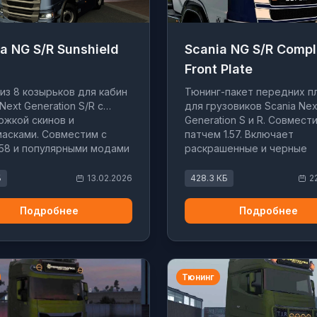
a NG S/R Sunshield
Scania NG S/R Compl
Front Plate
из 8 козырьков для кабин
Тюнинг-пакет передних п
Next Generation S/R с
для грузовиков Scania Nex
жкой скинов и
Generation S и R. Совмест
асками. Совместим с
патчем 1.57. Включает
.58 и популярными модами
раскрашенные и черные
иков.
варианты, подходит для 
Highline и Normal.
Б
13.02.2026
428.3 КБ
2
Подробнее
Подробнее
Тюнинг