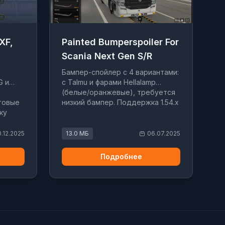
XF,
Painted Bumperspoiler For
Scania Next Gen S/R
Бампер-спойлер с 4 вариантами:
G и
с Talmu и фарами Hellalamp
(белые/оранжевые), требуется
етовые
низкий бампер. Поддержка 1.54.x
ку
.12.2025
13.0 МБ
06.07.2025
Подробнее