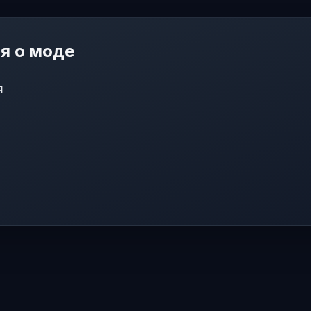
я о моде
я