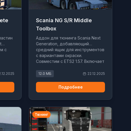
ete
Scania NG S/R Middle
Toolbox
ластин
Аддон для тюнинга Scania Next
t
Generation, добавляющий
им с
средний ящик для инструментов
с вариантами окраски.
Совместим с ETS2 1.57. Включает
кабин
слоты для аддонов и поддержку
основных модов грузовиков.
2.12.2025
12.0 МБ
22.12.2025
Подробнее
Тюнинг