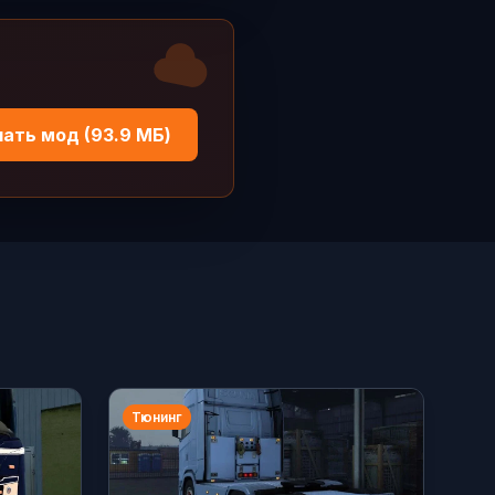
ать мод (93.9 МБ)
Тюнинг