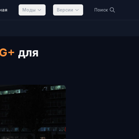
ная
Моды
Версии
Поиск
XG+
для