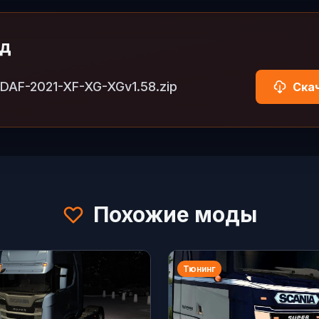
од
-DAF-2021-XF-XG-XGv1.58.zip
Скач
Похожие моды
Тюнинг