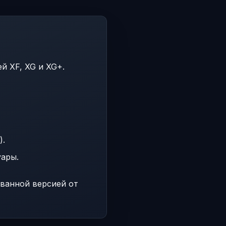
й XF, XG и XG+.
).
уары.
ванной версией от