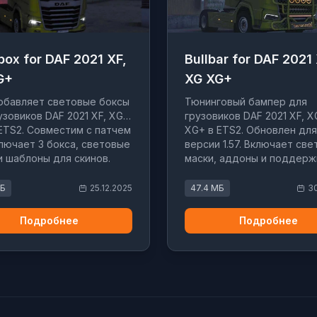
box for DAF 2021 XF,
Bullbar for DAF 2021 
G+
XG XG+
обавляет световые боксы
Тюнинговый бампер для
узовиков DAF 2021 XF, XG и
грузовиков DAF 2021 XF, X
ETS2. Совместим с патчем
XG+ в ETS2. Обновлен для
Включает 3 бокса, световые
версии 1.57. Включает св
и шаблоны для скинов.
маски, аддоны и поддерж
скинов.
МБ
25.12.2025
47.4 МБ
30
Подробнее
Подробнее