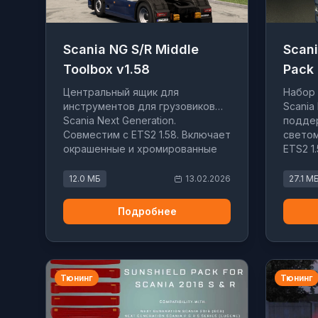
Scania NG S/R Middle
Scani
Toolbox v1.58
Pack
Центральный ящик для
Набор 
инструментов для грузовиков
Scania 
Scania Next Generation.
поддер
Совместим с ETS2 1.58. Включает
светом
окрашенные и хромированные
ETS2 1
варианты с поддержкой слотов
грузов
аддонов.
12.0 МБ
13.02.2026
27.1 М
Подробнее
Тюнинг
Тюнинг