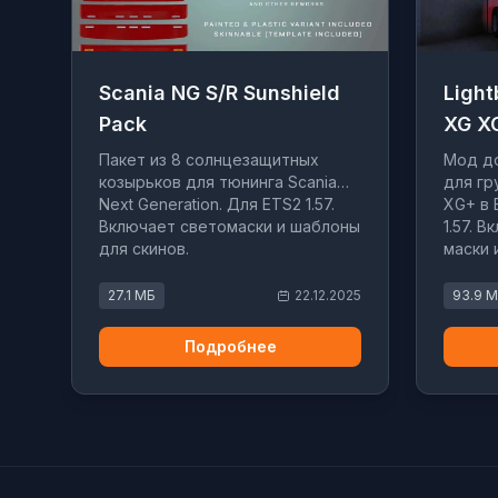
Scania NG S/R Sunshield
Light
Pack
XG X
Пакет из 8 солнцезащитных
Мод д
козырьков для тюнинга Scania
для гр
Next Generation. Для ETS2 1.57.
XG+ в 
Включает светомаски и шаблоны
1.57. 
для скинов.
маски 
27.1 МБ
22.12.2025
93.9 
Подробнее