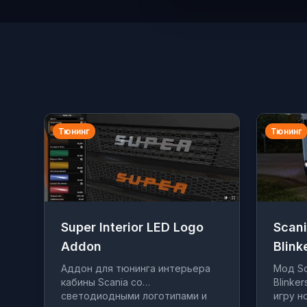
Тюнинг
Тюнинг
Super Interior LED Logo
Scani
Addon
Blink
Аддон для тюнинга интерьера
Мод Sc
кабины Scania со
Blinker
светодиодными логотипами и
игру н