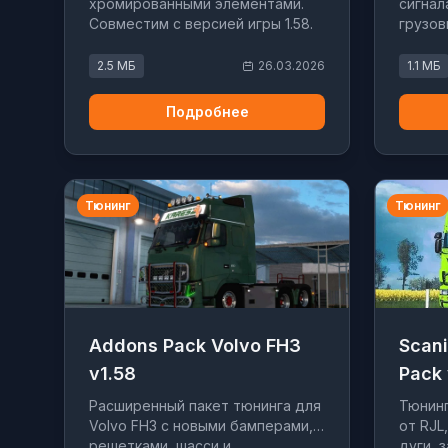
хромированными элементами.
сигнал
Совместим с версией игры 1.58.
грузов
Работает для моделей Next Gen
Автоно
и Streamline.
замены
2.5 МБ
26.03.2026
1.1 МБ
Подробнее
Тюнинг
Тюнинг
Addons Pack Volvo FH3
Scani
v1.58
Pack 
Расширенный пакет тюнинга для
Тюнинг
Volvo FH3 с новыми бамперами,
от RJ
решетками, шасси и
дуги, 