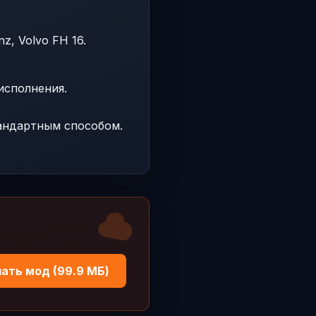
z, Volvo FH 16.
исполнения.
тандартным способом.
ать мод (99.9 МБ)