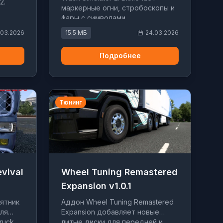
2.
маркерные огни, стробоскопы и
фары с символами.
.03.2026
15.5 МБ
24.03.2026
Подробнее
Тюнинг
evival
Wheel Tuning Remastered
Expansion v1.0.1
ятник
Аддон Wheel Tuning Remastered
для
Expansion добавляет новые
ruck
литые диски для передней и