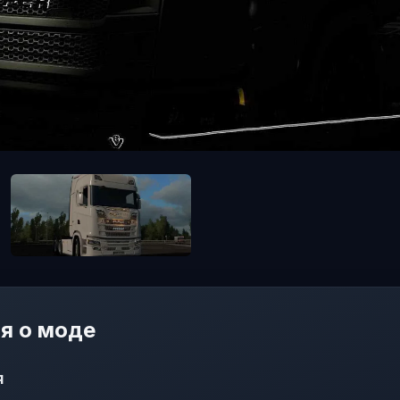
я о моде
я