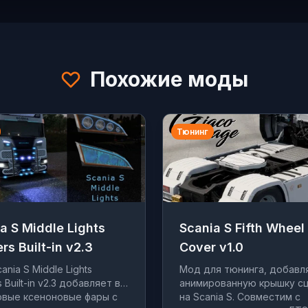
Похожие моды
Тюнинг
a S Middle Lights
Scania S Fifth Wheel
ers Built-in v2.3
Cover v1.0
ania S Middle Lights
Мод для тюнинга, добав
s Built-in v2.3 добавляет в
анимированную крышку с
овые ксеноновые фары с
на Scania S. Совместим с