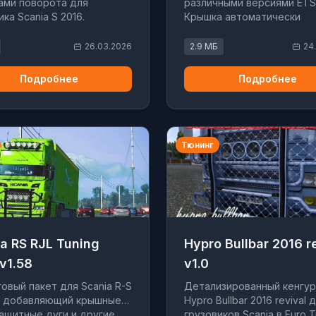
ами поворота для
различными версиями ETS
ика Scania S 2016.
Крышка автоматически
мная установка без
появляется и исчезает.
 оригинальных деталей.
26.03.2026
2.9 МБ
24
Подробнее
Подробнее
Тюнинг
a RS RJL Tuning
Hypro Bullbar 2016 r
v1.58
v1.0
овый пакет для Scania R-S
Детализированный кенгур
L, добавляющий крышные
Hypro Bullbar 2016 revival 
защитные дуги и другие
грузовиков Scania в Euro T