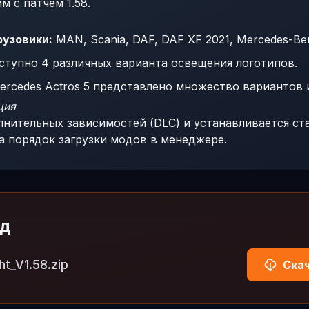
м с патчем 1.58.
узовики:
MAN, Scania, DAF, DAF XF 2021, Mercedes-Ben
тупно 4 различных варианта освещения логотипов.
rcedes Actros 5 представлено множество вариантов 
ция
лнительных зависимостей (DLC) и устанавливается с
а порядок загрузки модов в менеджере.
од
ht_V1.58.zip
Скач