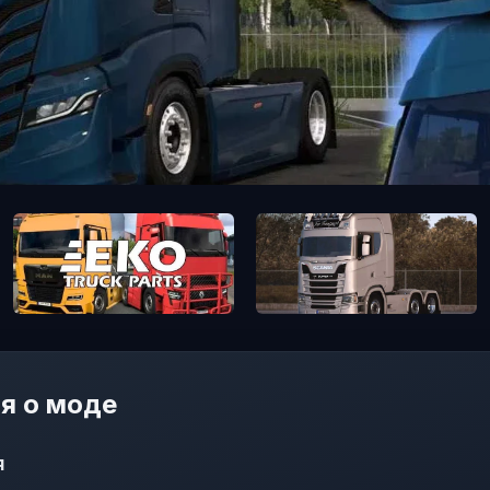
я о моде
я