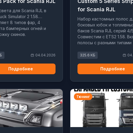
s Pack for Scania RJL
Custom 5 Series Stri
for Scania RJL
света для Scania RJL в
uck Simulator 2 1.58.
Набор кастомных полос д
яет 8 типов фар, 4
боковых юбок и топливны
та бамперных огней и
баков Scania RJL серий 4/5
жку скинов.
Совместим с ETS2 1.58. В
полосы с разными типами
выхлопов.
МБ
04.04.2026
325.6 КБ
04
Подробнее
Подробнее
Тюнинг