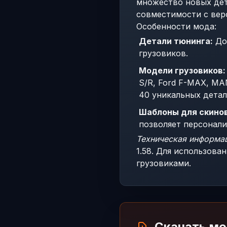
множество новых дет
совместимости с верс
Особенности мода:
Детали тюнинга:
Доб
грузовиков.
Модели грузовиков:
S/R, Ford F-MAX, MA
40 уникальных детал
Шаблоны для скинов
позволяет персонали
Техническая информа
1.58. Для использов
грузовиками.
Скачать м