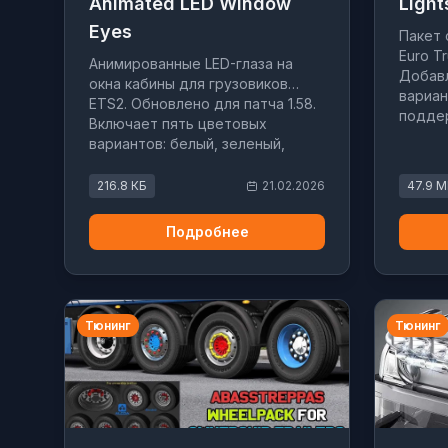
Animated LED Window
Light
Eyes
Пакет 
Euro Tr
Анимированные LED-глаза на
Добавл
окна кабины для грузовиков
вариан
ETS2. Обновлено для патча 1.58.
поддер
Включает пять цветовых
вариантов: белый, зеленый,
синий, красный, янтарный.
216.8 КБ
21.02.2026
47.9 
Подробнее
Тюнинг
Тюнинг