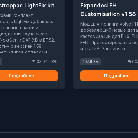
treppas LightFix kit
Expanded FH
Customisation v1.58
говый комплект
reppas LightFix добавляет
Мод для тюнинга Volvo FH
тельные планки и
добавляющий новые дета
иоды для грузовиков
кастомизации для FH6, FH
 NextGen и DAF XD в ETS2.
FH4. Протестирован на в
тим с версией 1.58.
игры 1.58. Расширяет
ет 5 типов отделки и
возможности визуальной
ные световые элементы.
настройки грузовиков.
03.04.2026
197.9 КБ
03
Подробнее
Подробнее