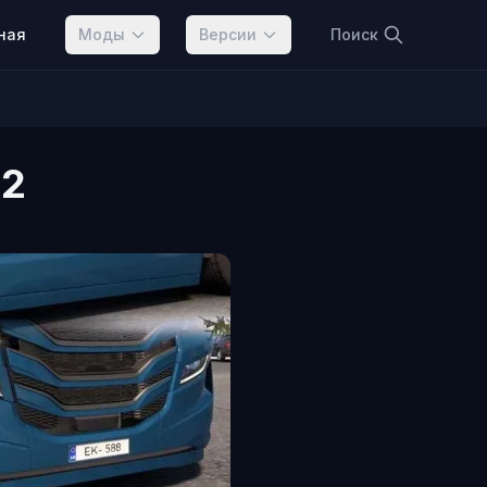
ная
Моды
Версии
Поиск
 2