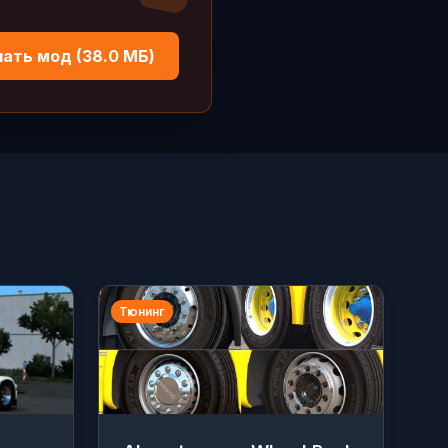
ать мод (38.0 МБ)
Тюнинг