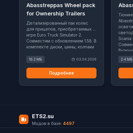
Abasstreppas Wheel pack
Abass
for Ownership Trailers
Тюнин
Abasst
Детализированный пак колес
освети
для прицепов, приобретаемых в
светод
игре Euro Truck Simulator 2.
Scania
Совместим с обновлением 1.58. В
Совмес
комплекте диски, шины, колпаки
Включа
и другие элементы тюнинга.
различ
16.2 МБ
03.04.2026
2.4 МБ
Подробнее
ETS2.su
Модов в базе:
4497