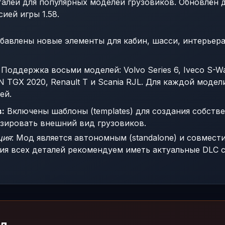
алей для популярных моделей грузовиков. Обновлён 
ией игры 1.58.
авлены новые элементы для кабин, шасси, интерьера
Поддержка восьми моделей: Volvo Series 6, Iveco S-Wa
N TGX 2020, Renault T и Scania RJL. Для каждой модел
ей.
:
Включены шаблоны (templates) для создания собстве
зировать внешний вид грузовиков.
ция
: Мод является автономным (standalone) и совмест
ания всех деталей рекомендуем иметь актуальные DLC
од