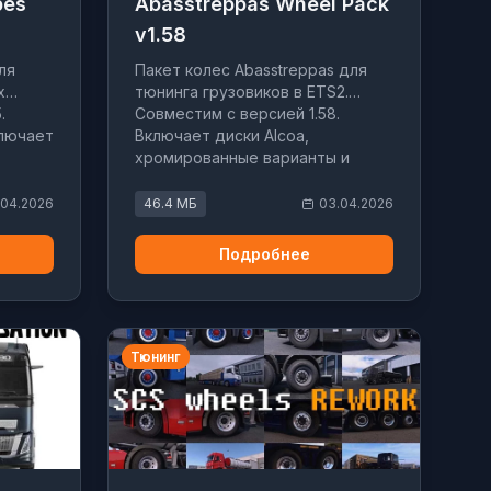
pes
Abasstreppas Wheel Pack
v1.58
ля
Пакет колес Abasstreppas для
х
тюнинга грузовиков в ETS2.
.
Совместим с версией 1.58.
ключает
Включает диски Alcoa,
хромированные варианты и
колеса для прицепов.
.04.2026
46.4 МБ
03.04.2026
Подробнее
Тюнинг