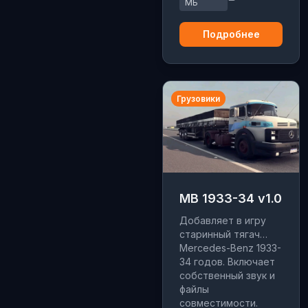
МБ
скинами и опциями
тюнинга.
Подробнее
Грузовики
MB 1933-34 v1.0
Добавляет в игру
старинный тягач
Mercedes-Benz 1933-
34 годов. Включает
собственный звук и
файлы
совместимости.