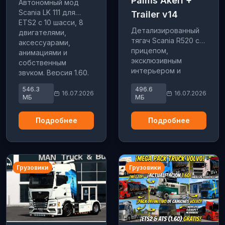
Palms Akeri +
Автономный мод
Scania LK 111 для
Trailer v14
ETS2 с 10 шасси, 8
Детализированный
двигателями,
тягач Scania R520 с
аксессуарами,
прицепом,
анимациями и
эксклюзивным
собственным
интерьером и
звуком. Версия 1.60.
звуком DC16.
546.3
496.6
Автономная версия
16.07.2026
16.07.2026
МБ
МБ
для патча 1.60.
Поддержка SiSL
Подробнее
Подробнее
Mega Pack.
Грузовики
Грузовики