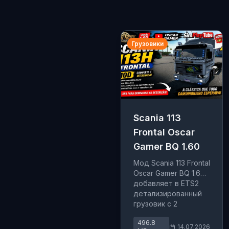
Грузовики
Scania 113
Frontal Oscar
Gamer BQ 1.60
Мод Scania 113 Frontal
Oscar Gamer BQ 1.60
добавляет в ETS2
детализированный
грузовик с 2
кабинами, 3 шасси, 5
496.8
двигателями, 12
14.07.2026