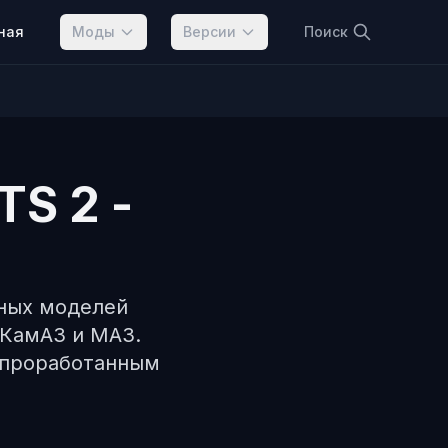
ная
Моды
Версии
Поиск
TS 2 -
нных моделей
 КамАЗ и МАЗ.
 проработанным