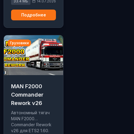
коробок передач.
33.4 МБ
14.07.2026
Подробнее
Грузовики
MAN F2000
Commander
Rework v26
Автономный тягач
MAN F2000
Commander Rework
v26 для ETS2 1.60.