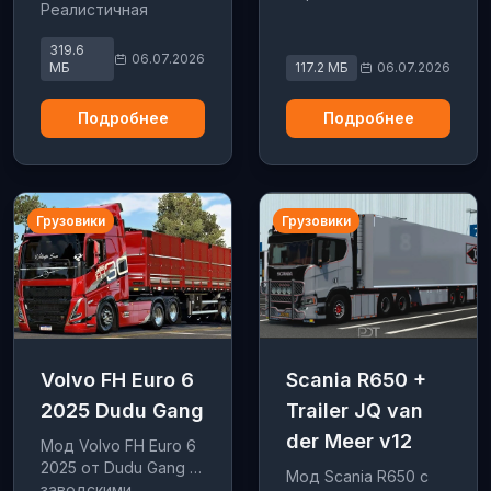
Реалистичная
анимация, тюнинг,
319.6
эффекты дождя и
06.07.2026
МБ
117.2 МБ
06.07.2026
солнцезащитные
шторки. Для ETS2
Подробнее
Подробнее
1.60.
Грузовики
Грузовики
Volvo FH Euro 6
Scania R650 +
2025 Dudu Gang
Trailer JQ van
der Meer v12
Мод Volvo FH Euro 6
2025 от Dudu Gang с
Мод Scania R650 с
заводскими