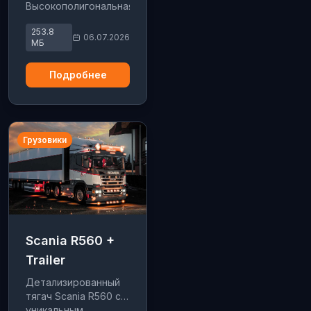
Высокополигональная
модель,
253.8
собственные
06.07.2026
МБ
прицепы,
продвинутая сцепка
Подробнее
и тюнинг. Полностью
обновлён.
Грузовики
Scania R560 +
Trailer
Детализированный
тягач Scania R560 с
уникальным