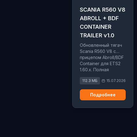
SCANIA R560 V8
ABROLL + BDF
CONTAINER
TRAILER v1.0
Обновленный тягач
Scania R560 V8 с
прицепом Abroll/BDF
Container для ETS2
1.60.x. Полная
переработка
112.3 МБ
15.07.2026
модели,
открывающиеся
окна, улучшенный
Подробнее
звук V8 и 10 грузов в
полной версии.