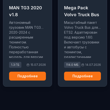
MAN TG3 2020
Mega Pack
v1.8
Volvo Truck Bus
Автономный
Масштабный пакет
грузовик MAN TG3
Volvo Truck Bus для
2020-2024 с
ETS2. Адаптирован
расширенным
под версию 1.60.
тюнингом.
Включает грузовики
Полностью
и автобусы с
переработанная
тюнингом,
модель для версии
реалистичными
1.60. Включает шасси
интерьерами и
1.3 ГБ
15.07.2026
114.0 МБ
14.07.2026
4×2, 6×2, 6×4 и
звуками.
кастомные детали.
Подробнее
Подробнее