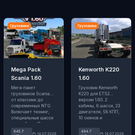
Грузовики
Грузовики
Mega Pack
Kenworth K220
Scania 1.60
1.60
Мега-пакет
Грузовик Kenworth
грузовиков Scania:
K220 для ETS2
от классики до
версии 1.60. 2
современных NTG.
кабины, 6 шасси, 23
Включает тюнинг,
двигателя, 58 КПП,
специальные шасси
10 скинов и
и автобусы. Полная
множество тюнинга.
коллекция для ETS2.
645.7
494.7
14.07.2026
14.07.2026