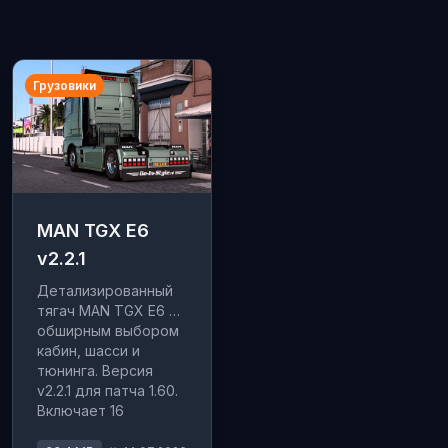
Грузовики
MAN TGX E6
v2.2.1
Детализированный
тягач MAN TGX E6 с
обширным выбором
кабин, шасси и
тюнинга. Версия
v2.2.1 для патча 1.60.
Включает 16
двигателей и 8