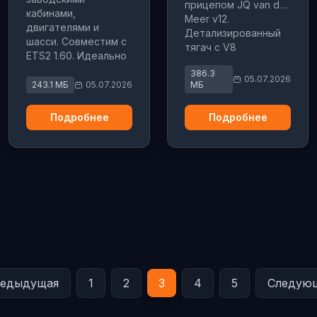
прицепом JQ van der
кабинами,
Meer v12.
двигателями и
Детализированный
шасси. Совместим с
тягач с V8
ETS2 1.60. Идеально
двигателем,
для любителей
386.3
эксклюзивным
05.07.2026
классики Volvo.
243.1 МБ
05.07.2026
МБ
интерьером и
вариантами тюнинга.
Подробнее
Подробнее
Для версии 1.60.
едыдущая
1
2
3
4
5
Следую