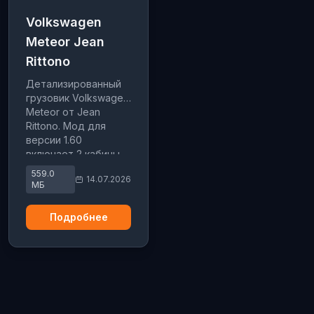
Volkswagen
Meteor Jean
Rittono
Детализированный
грузовик Volkswagen
Meteor от Jean
Rittono. Мод для
версии 1.60
включает 2 кабины,
4 шасси, 7
559.0
14.07.2026
двигателей и
МБ
множество тюнинг-
опций.
Подробнее