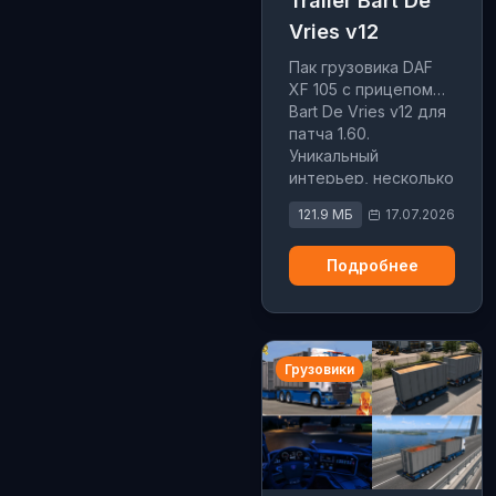
Trailer Bart De
Vries v12
Пак грузовика DAF
XF 105 с прицепом
Bart De Vries v12 для
патча 1.60.
Уникальный
интерьер, несколько
вариантов шасси и
121.9 МБ
17.07.2026
богатый тюнинг.
Подробнее
Грузовики