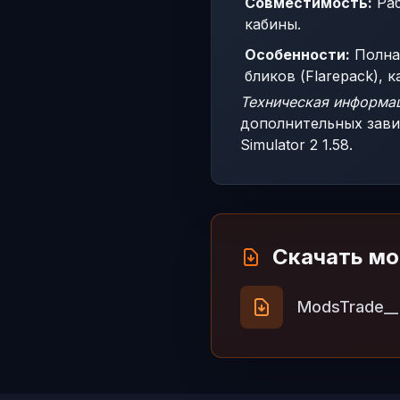
Совместимость:
Раб
кабины.
Особенности:
Полная
бликов (Flarepack), к
Техническая информа
дополнительных зави
Simulator 2 1.58.
Скачать м
ModsTrade__I