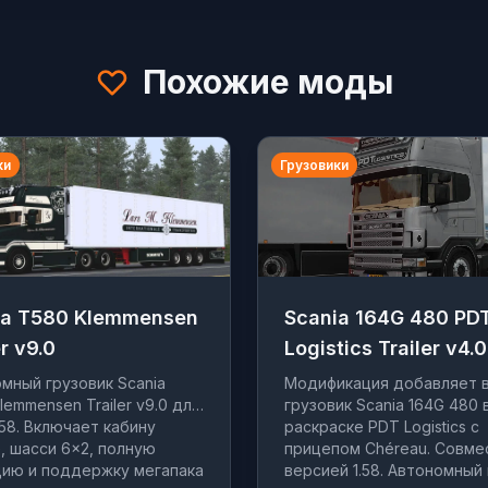
Похожие моды
ки
Грузовики
ia T580 Klemmensen
Scania 164G 480 PD
er v9.0
Logistics Trailer v4.0
мный грузовик Scania
Модификация добавляет 
lemmensen Trailer v9.0 для
грузовик Scania 164G 480 
.58. Включает кабину
раскраске PDT Logistics с
e, шасси 6×2, полную
прицепом Chéreau. Совме
ию и поддержку мегапака
версией 1.58. Автономный