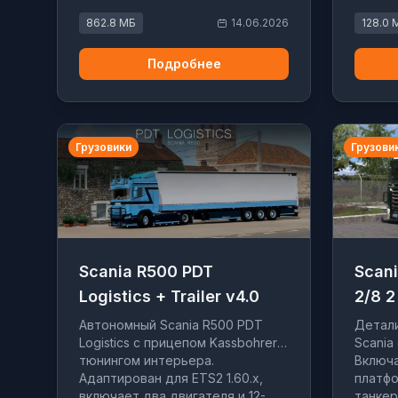
скины и фиксы.
SiSL.
862.8 МБ
14.06.2026
128.0 
Подробнее
Грузовики
Грузови
Scania R500 PDT
Scani
Logistics + Trailer v4.0
2/8 2 
Автономный Scania R500 PDT
Детали
Logistics с прицепом Kassbohrer и
Scania
тюнингом интерьера.
Включа
Адаптирован для ETS2 1.60.x,
платфо
включает два двигателя и 12-
танкер