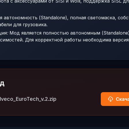
ота с аксессуарами от SISl и Wolli, поддержка SISL д
 автономность (Standalone), полная светомаска, соб
абели для грузовика.
ция:
Мод является полностью автономным (Standalone)
симостей. Для корректной работы необходима версия 
од
veco_EuroTech_v.2.zip
Скача