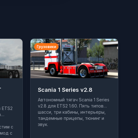
Грузовики
T
Scania 1 Series v2.8
Автономный тягач Scania 1 Series
v2.8 для ETS2 1.60. Пять типов
в ETS2
шасси, три кабины, интерьеры,
в
тандемные прицепы, тюнинг и
звук.
стим с
 мод с