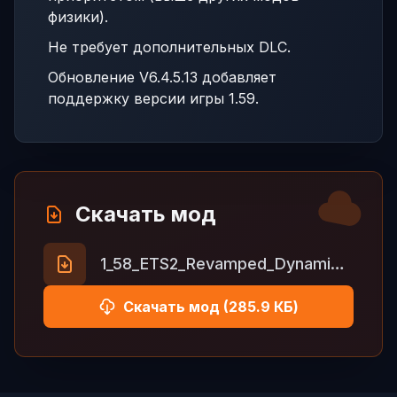
физики).
Не требует дополнительных DLC.
Обновление V6.4.5.13 добавляет
поддержку версии игры 1.59.
Скачать мод
1_58_ETS2_Revamped_Dynamic_Suspension_6_4_5_12_fix.zip
Скачать мод (285.9 КБ)