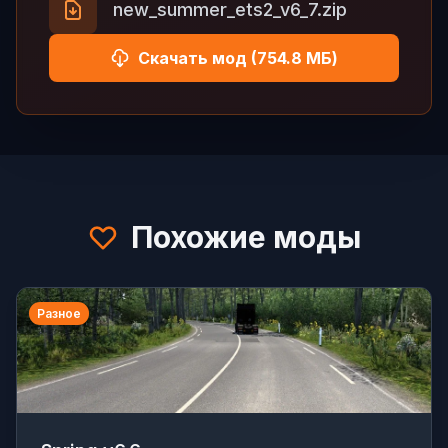
new_summer_ets2_v6_7.zip
Скачать мод (754.8 МБ)
Похожие моды
Разное