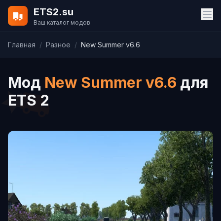
ETS2.su
Ваш каталог модов
Главная
/
Разное
/
New Summer v6.6
Мод
New Summer v6.6
для
ETS 2