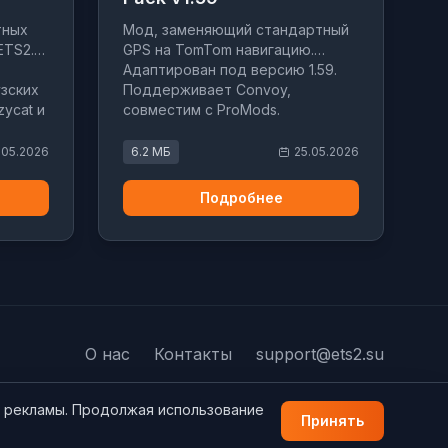
тных
Мод, заменяющий стандартный
ETS2.
GPS на TomTom навигацию.
Адаптирован под версию 1.59.
узских
Поддерживает Convoy,
zycat и
совместим с ProMods.
.05.2026
6.2 МБ
25.05.2026
Подробнее
О нас
Контакты
support@ets2.su
а рекламы. Продолжая использование
Принять
© 2026 ETS2.su