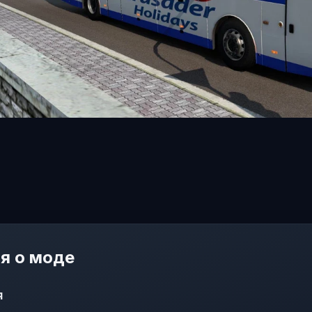
я о моде
я