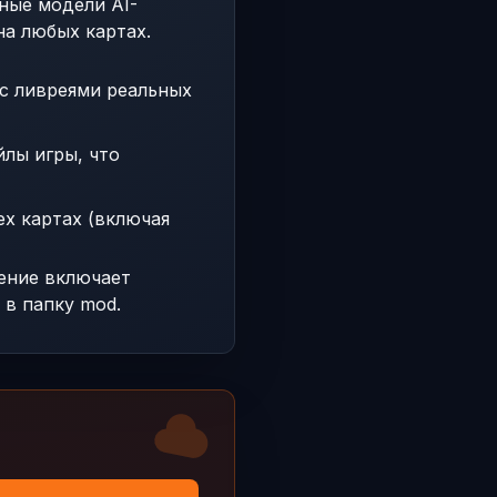
ные модели AI-
а любых картах.
с ливреями реальных
лы игры, что
х картах (включая
ление включает
 в папку mod.