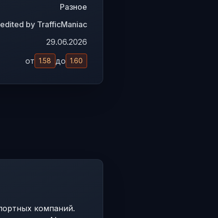
Разное
 edited by TrafficManiac
29.06.2026
от
до
1.58
1.60
портных компаний.