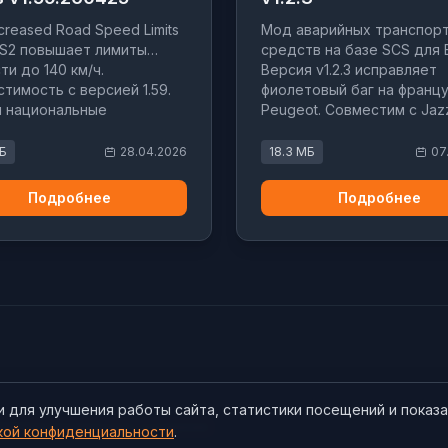
creased Road Speed Limits
Мод аварийных транспор
S2 повышает лимиты
средств на базе SCS для 
ти до 140 км/ч.
Версия v1.2.3 исправляет
тимость с версией 1.59.
фиолетовый баг на франц
ы национальные
Peugeot. Совместим с Jaz
ности разных стран.
базовым трафиком.
МБ
28.04.2026
18.3 МБ
07
Подробнее
Подробнее
и для улучшения работы сайта, статистики посещений и показ
ПДн
Пользовательское соглашение
кой конфиденциальности
.