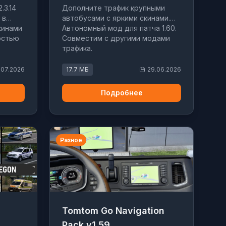
.3.14
Дополните трафик крупными
 в
автобусами с яркими скинами.
кинами
Автономный мод для патча 1.60.
остью
Совместим с другими модами
трафика.
.07.2026
17.7 МБ
29.06.2026
Подробнее
Разное
Tomtom Go Navigation
Pack v1.59