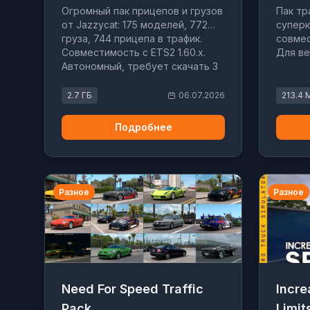
Огромный пак прицепов и грузов
Пак тр
от Jazzycat: 175 моделей, 772
суперк
груза, 744 прицепа в трафик.
совмес
Совместимость с ETS2 1.60.x.
Для вер
Автономный, требует скачать 3
части.
2.7 ГБ
06.07.2026
213.4 
Подробнее
Разное
Разное
Need For Speed Traffic
Incr
Pack
Limit