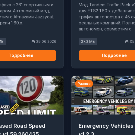
афика с 261 спортивным и
Мод Tandem Traffic Pack v2
аром. Автономный мод,
для ETS2 1.60.x добавляет
тим с AI-паками Jazzycat.
трафик автопоезда с 45 с
сии 1.60.x.
реальных компаний. Полн
автономен, совместим с
другими модами.
МБ
29.06.2026
27.2 МБ
05
Подробнее
Подробнее
Разное
eased Road Speed
Emergency Vehicles
s v1.59.260425
v1.2.3