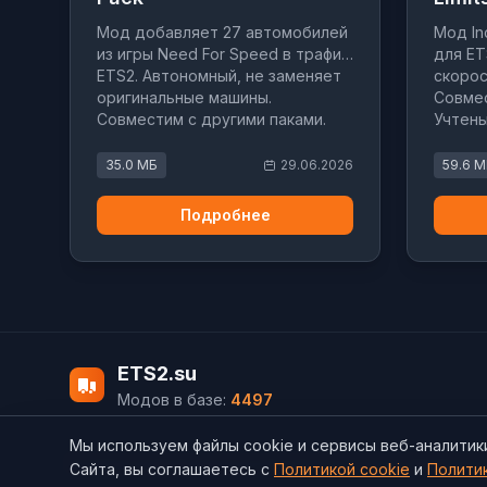
Мод добавляет 27 автомобилей
Мод In
из игры Need For Speed в трафик
для ET
ETS2. Автономный, не заменяет
скорос
оригинальные машины.
Совмес
Совместим с другими паками.
Учтен
Версия 1.60.x.
особен
35.0 МБ
29.06.2026
59.6 
Подробнее
ETS2.su
Модов в базе:
4497
Мы используем файлы cookie и сервисы веб-аналитик
Политика конфиденциальности
Cookie
Согласие на обработку 
Сайта, вы соглашаетесь с
Политикой cookie
и
Полити