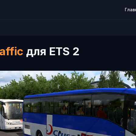
Глав
affic
для ETS 2