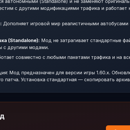
я автономными (Standalone) и не заменяют оригиналь
естим с другими модификациями трафика и работает н
:
Дополняет игровой мир реалистичными автобусами 
а (Standalone):
Мод не затрагивает стандартные фай
ы с другими модами.
отает совместно с любыми пакетами трафика и на все
ция
: Мод предназначен для версии игры 1.60.x. Обнов
о патча. Установка стандартная — скопировать архив
од