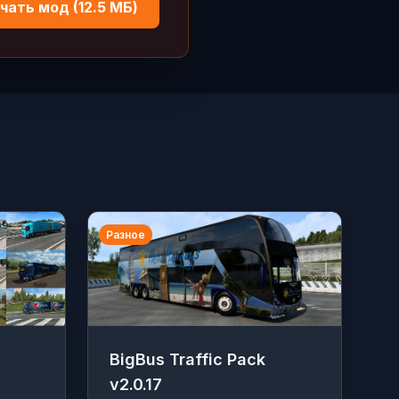
чать мод (12.5 МБ)
Разное
BigBus Traffic Pack
v2.0.17