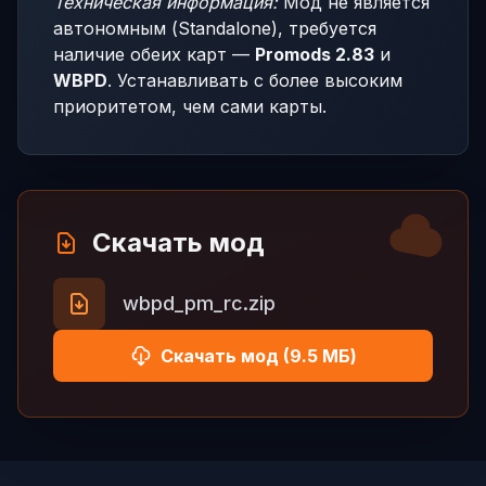
Техническая информация:
Мод не является
автономным (Standalone), требуется
наличие обеих карт —
Promods 2.83
и
WBPD
. Устанавливать с более высоким
приоритетом, чем сами карты.
Скачать мод
wbpd_pm_rc.zip
Скачать мод (9.5 МБ)