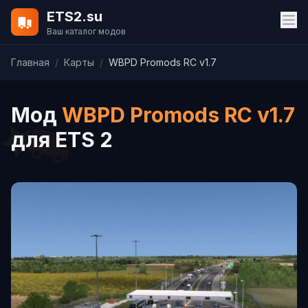
ETS2.su
Ваш каталог модов
Главная
/
Карты
/
WBPD Promods RC v1.7
Мод
WBPD Promods RC v1.7
для ETS 2