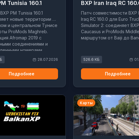
M Tunisia 160.1
BXP Iran Iraq RC 160
BXP PM Tunisia 160.1
Патч совместимости BXP I
яет новые территории в
Iraq RC 160.0 для Euro Truc
ом и центральном Тунисе
Simulator 2: соединяет BX
рты ProMods Maghreb.
Caucasus и ProMods Middle
ция Afromap 2019 с
маршрутом от Baiji до Ban
ными соединениями и
вленными номерами.
МБ
28.07.2026
526.6 КБ
01
Подробнее
Подробнее
Карты