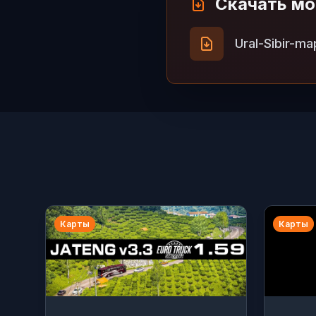
Скачать м
Ural-Sibir-ma
Карты
Карты