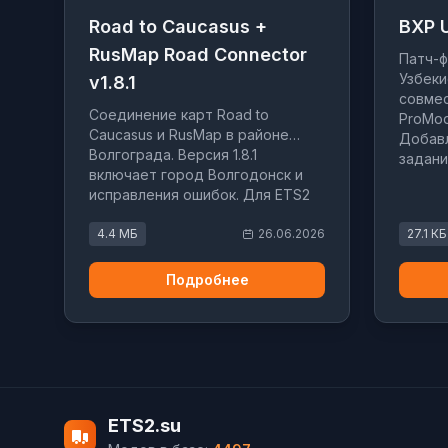
Road to Caucasus +
BXP U
RusMap Road Connector
Патч-ф
Узбеки
v1.8.1
совмес
Соединение карт Road to
ProMod
Caucasus и RusMap в районе
Добавл
Волгограда. Версия 1.8.1
задани
включает город Волгодонск и
исправления ошибок. Для ETS2
1.60.
4.4 МБ
26.06.2026
27.1 КБ
Подробнее
ETS2.su