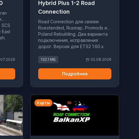
.0
Hybrid Plus 1-2 Road
Connection
ran
k
Road Connection для связки
P SCS
Roextended, Rusmap, Promods и
 East
Poland Rebuilding. Два варианта
eh.
подключения, исправления
дорог. Версия для ETS2 1.60.x.
.07.2026
132.1 МБ
02.08.2026
Подробнее
Карты