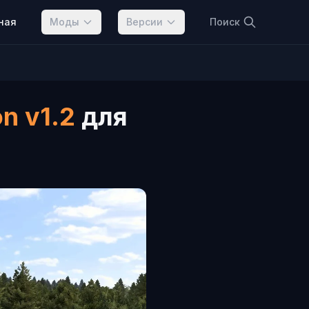
ная
Моды
Версии
Поиск
on v1.2
для