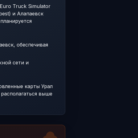
uro Truck Simulator
best) и Алапаевск
 планируется
евск, обеспечивая
жной сети и
новленные карты Урал
 располагаться выше