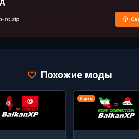
од
p-rc.zip
Ск
Похожие моды
Карты