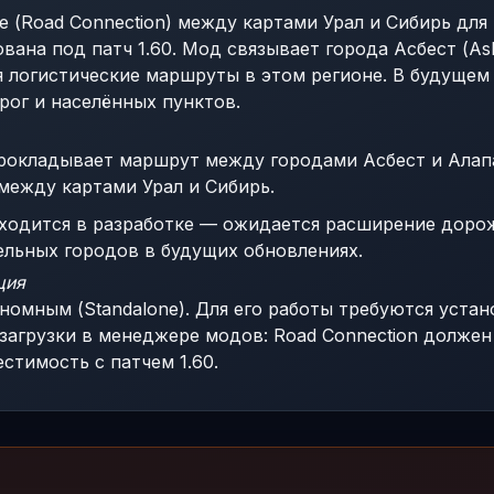
(Road Connection) между картами Урал и Сибирь для E
рована под патч 1.60. Мод связывает города Асбест (As
яя логистические маршруты в этом регионе. В будущем
рог и населённых пунктов.
окладывает маршрут между городами Асбест и Алапа
между картами Урал и Сибирь.
ходится в разработке — ожидается расширение доро
льных городов в будущих обновлениях.
ция
номным (Standalone). Для его работы требуются уста
 загрузки в менеджере модов: Road Connection должен
стимость с патчем 1.60.