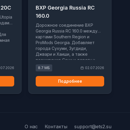
.20C
BXP Georgia Russia RC
160.0
Utopia
одами,
Дорожное соединение BXP
Georgia Russia RC 160.0 между
Для
картами Southern Region и
омная
ProMods Georgia. Добавляет
города Сухуми, Зугдиди,
Джвари и Хаиши, а также
расширение Сочи и дорогу к
Домбаю.
.07.2026
8.7 МБ
02.07.2026
Подробнее
О нас
Контакты
support@ets2.su