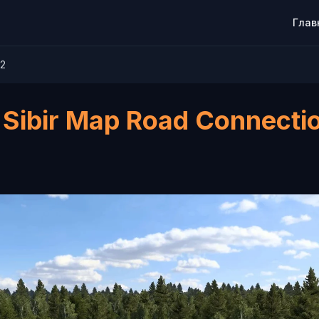
Глав
.2
– Sibir Map Road Connecti