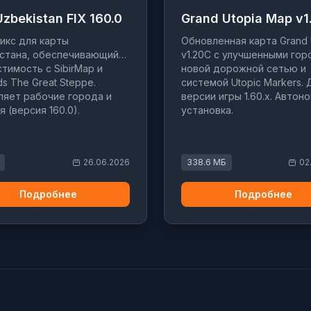
zbekistan FIX 160.0
Grand Utopia Map v1
икс для карты
Обновленная карта Grand 
стана, обеспечивающий
v1.20C с улучшенными гор
тимость с SibirMap и
новой дорожной сетью и
s The Great Steppe.
системой Utopic Markers. 
яет рабочие города и
версии игры 1.60.x. Автон
я (версия 160.0).
установка.
26.06.2026
338.6 МБ
02
Подробнее
Подробнее