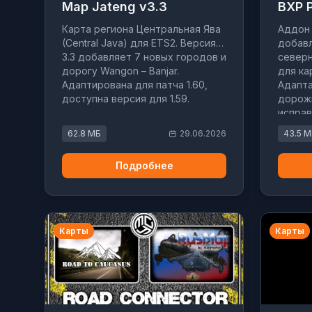
Map Jateng v3.3
BXP P
Карта региона Центральная Ява
Аддон 
(Central Java) для ETS2. Версия
добавл
3.3 добавляет 7 новых городов и
северн
дорогу Wangon – Banjar.
для ка
Адаптирована для патча 1.60,
Адапта
доступна версия для 1.59.
дорож
испра
62.8 МБ
29.06.2026
43.5 
Подробнее
Карты
Карты