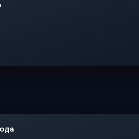
я
мода