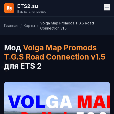
ETS2.su
Ваш каталог модов
Volga Map Promods T.G.S Road
Главная
/
Карты
/
Connection v1.5
Мод
Volga Map Promods
T.G.S Road Connection v1.5
для ETS 2