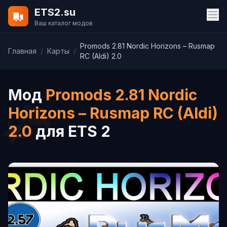
ETS2.su
Ваш каталог модов
Promods 2.81 Nordic Horizons – Rusmap
Главная
/
Карты
/
RC (Aldi) 2.0
Мод
Promods 2.81 Nordic
Horizons – Rusmap RC (Aldi)
2.0
для ETS 2