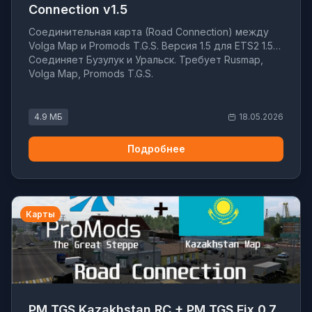
Connection v1.5
Соединительная карта (Road Connection) между
Volga Map и Promods T.G.S. Версия 1.5 для ETS2 1.59.
Соединяет Бузулук и Уральск. Требует Rusmap,
Volga Map, Promods T.G.S.
4.9 МБ
18.05.2026
Подробнее
Карты
PM TGS Kazakhstan RC + PM TGS Fix 0.7