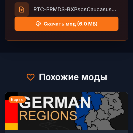
RTC-PRMDS-BXPscsCaucasus-RC.zip
Скачать мод (6.0 МБ)
Похожие моды
Карты