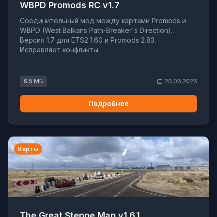
WBPD Promods RC v1.7
Соединительный мод между картами Promods и
WBPD (West Balkans Path-Breaker's Direction).
Версия 1.7 для ETS2 1.60 и Promods 2.83.
Исправляет конфликты.
9.5 МБ
20.06.2026
Подробнее
Карты
The Great Steppe Map v1.6.1