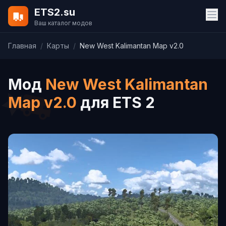
ETS2.su
Ваш каталог модов
Главная
/
Карты
/
New West Kalimantan Map v2.0
Мод
New West Kalimantan
Map v2.0
для ETS 2