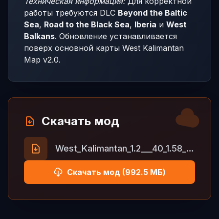
Техническая информация:
Для корректной
работы требуются DLC
Beyond the Baltic
Sea
,
Road to the Black Sea
,
Iberia
и
West
Balkans
. Обновление устанавливается
поверх основной карты West Kalimantan
Map v2.0.
Скачать мод
West_Kalimantan_1.2___40_1.58__41_.zip
Скачать мод (992.5 МБ)