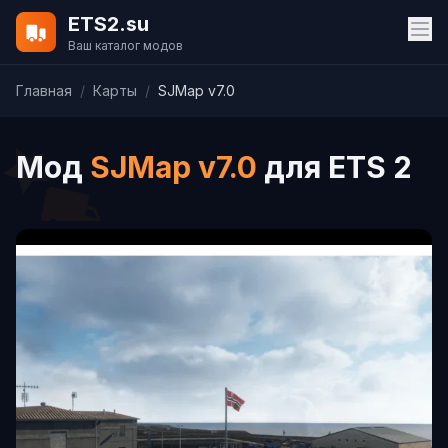
ETS2.su
Ваш каталог модов
Главная
/
Карты
/
SJMap v7.0
Мод
SJMap v7.0
для ETS 2