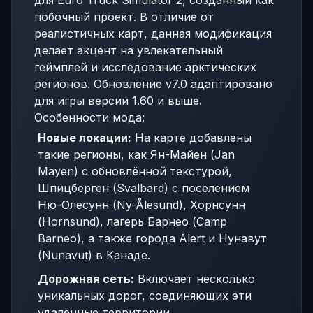
для Euro Truck Simulator 2, созданный как
побочный проект. В отличие от
реалистичных карт, данная модификация
делает акцент на увлекательный
геймплей и исследование арктических
регионов. Обновление v7.0 адаптировано
для игры версии 1.60 и выше.
Особенности мода:
Новые локации:
На карте добавлены
такие регионы, как Ян-Майен (Jan
Mayen) с обновлённой текстурой,
Шпицберген (Svalbard) с поселением
Ню-Олесунн (Ny-Ålesund), Хорнсунн
(Hornsund), лагерь Барнео (Camp
Barneo), а также города Alert и Нунавут
(Nunavut) в Канаде.
Дорожная сеть:
Включает несколько
уникальных дорог, соединяющих эти
удалённые территории.