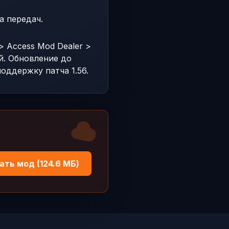
а передач.
> Access Mod Dealer >
ий. Обновление до
оддержку патча 1.56.
ать мод (124.6 МБ)