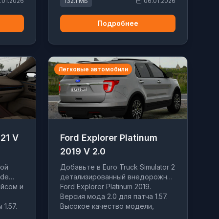
.01.2026
132.1 МБ
06.01.2026
Подробнее
Легковые автомобили
021 V
Ford Explorer Platinum
2019 V 2.0
вой
Добавьте в Euro Truck Simulator 2
ade
детализированный внедорожник
ейсом и
Ford Explorer Platinum 2019.
Версия мода 2.0 для патча 1.57.
1.57.
Высокое качество модели,
лона и
реалистичная динамика и