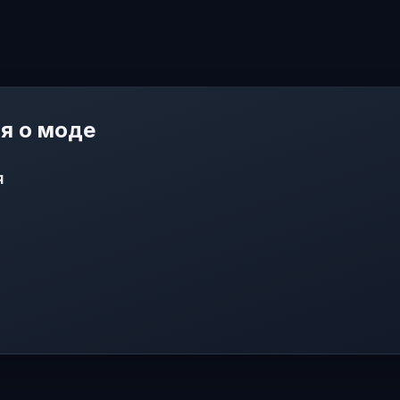
я о моде
я