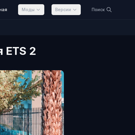
ная
Моды
Версии
Поиск
 ETS 2