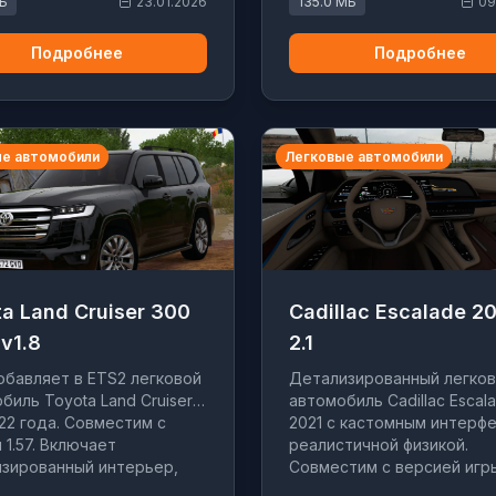
МБ
23.01.2026
135.0 МБ
09
вождения.
Подробнее
Подробнее
е автомобили
Легковые автомобили
a Land Cruiser 300
Cadillac Escalade 2
v1.8
2.1
бавляет в ETS2 легковой
Детализированный легко
биль Toyota Land Cruiser
автомобиль Cadillac Escal
22 года. Совместим с
2021 с кастомным интерф
 1.57. Включает
реалистичной физикой.
зированный интерьер,
Совместим с версией игры 
ный интерфейс и два
Включает два варианта са