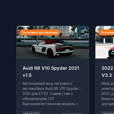
Легковые автомобили
Легковы
Audi R8 V10 Spyder 2021
2022 
v1.5
V3.2
Автономный мод легкового
Мод до
автомобиля Audi R8 V10 Spyder
электр
2021 для ETS2. Совместим с
2022 дл
обновлением 1.57.
Включа
Высококачественная модель с
улучше
цифровой приборной панелью,
детали
настраиваемыми дисками и