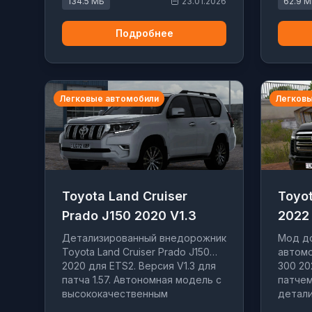
134.5 МБ
23.01.2026
62.9 
улучшенной физикой.
Подробнее
Легковые автомобили
Легковы
Toyota Land Cruiser
Toyot
Prado J150 2020 V1.3
2022 
Детализированный внедорожник
Мод до
Toyota Land Cruiser Prado J150
автомо
2020 для ETS2. Версия V1.3 для
300 20
патча 1.57. Автономная модель с
патчем
высококачественным
детали
интерьером и реалистичной
кастом