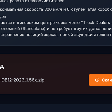
ная работа стеклоочистителей.
симальная скорость 300 км/ч и 6-ступенчатая коробк
ция
ется в дилерском центре через меню "Truck Dealers 
втономный (Standalone) и не требует других дополнен
исправление позиций зеркал, новый звук двигателя и п
од
-DB12-2023_1.56x.zip
Скач