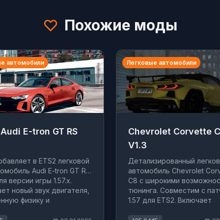
Похожие моды
е автомобили
Легковые автомобили
Audi E-tron GT RS
Chevrolet Corvette 
V1.3
бавляет в ETS2 легковой
Детализированный легко
омобиль Audi E-tron GT RS
автомобиль Chevrolet Corv
я версии игры 1.57.x.
C8 с широкими возможно
ет новый звук двигателя,
тюнинга. Совместим с па
нную физику и
1.57 для ETS2. Включает
зированный интерьер.
кастомный интерфейс, ан
и реалистичную физику