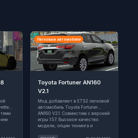
Легковые автомобили
C8
Toyota Fortuner AN160
V2.1
вой
Мод добавляет в ETS2 легковой
ette
автомобиль Toyota Fortuner
стями
AN160 V2.1. Совместим с версией
тчем
игры 1.57. Высокое качество
модели, опции тюнинга и
имации
реалистичная физика.