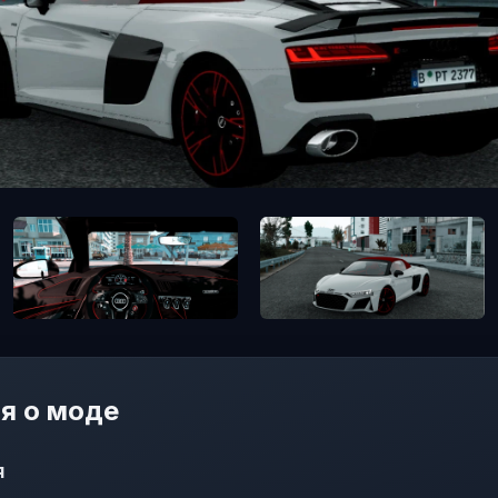
я о моде
я