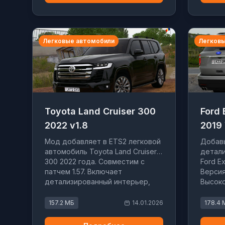
Легковые автомобили
Легковы
Toyota Land Cruiser 300
Ford 
2022 v1.8
2019 
Мод добавляет в ETS2 легковой
Добавь
автомобиль Toyota Land Cruiser
детал
300 2022 года. Совместим с
Ford Ex
патчем 1.57. Включает
Версия
детализированный интерьер,
Высоко
кастомный интерфейс и два
реалис
варианта цвета салона.
функц
157.2 МБ
14.01.2026
178.4 
интерф