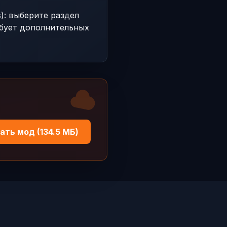
): выберите раздел
ребует дополнительных
ать мод (134.5 МБ)