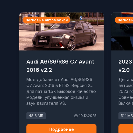
Легковые автомобили
Легковы
Audi A6/S6/RS6 C7 Avant
2023
2016 v2.2
v2.0
Мод добавляет Audi A6/S6/RS6
Детали
C7 Avant 2016 в ETS2. Версия 2.2
автомо
для патча 1.57. Высокое качество
2023 г
модели, улучшенная физика и
Совмес
звук двигателя V8.
Включа
физику
48.8 МБ
10.12.2025
51.1 МБ
Подробнее