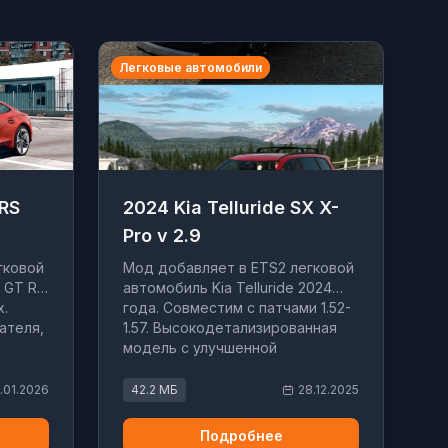
Легковые автомобили
 RS
2024 Kia Telluride SX X-
Pro v 2.9
гковой
Мод добавляет в ETS2 легковой
n GT RS
автомобиль Kia Telluride 2024
x.
года. Совместим с патчами 1.52-
ателя,
1.57. Высокодетализированная
модель с улучшенной
ер.
управляемостью и тюнингом.
.01.2026
42.2 МБ
28.12.2025
Подробнее