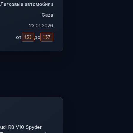
Легковые автомобили
Gaza
23.01.2026
от
до
1.53
1.57
udi R8 V10 Spyder