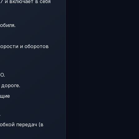
7 и включает в себя
обиля.
корости и оборотов
O.
 дороге.
ющие
.
обкой передач (в