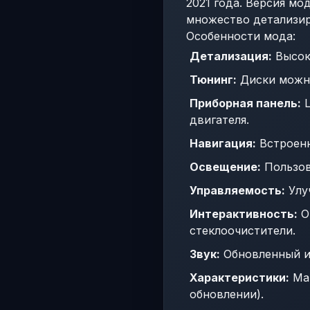
2021 года. Версия мо
множество детализи
Особенности мода:
Детализация:
Высок
Тюнинг:
Диски можно
Приборная панель:
Ц
двигателя.
Навигация:
Встроенн
Освещение:
Пользов
Управляемость:
Улуч
Интерактивность:
О
стеклоочистители.
Звук:
Обновленный и 
Характеристики:
Мак
обновлении).