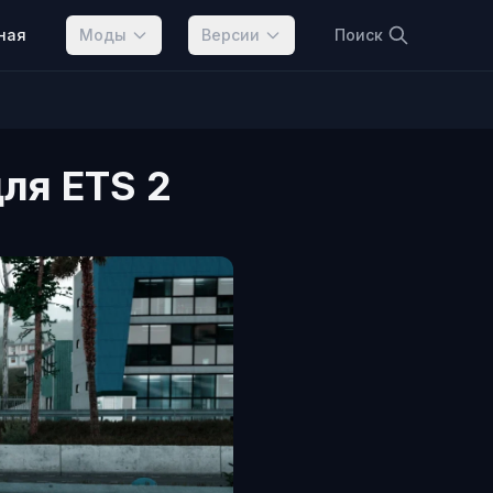
ная
Моды
Версии
Поиск
ля ETS 2