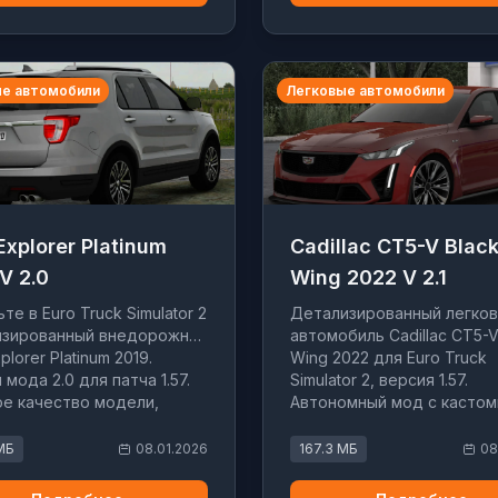
е автомобили
Легковые автомобили
Explorer Platinum
Cadillac CT5-V Blac
V 2.0
Wing 2022 V 2.1
те в Euro Truck Simulator 2
Детализированный легко
изированный внедорожник
автомобиль Cadillac CT5-V
plorer Platinum 2019.
Wing 2022 для Euro Truck
 мода 2.0 для патча 1.57.
Simulator 2, версия 1.57.
е качество модели,
Автономный мод с касто
тичная динамика и
интерфейсом и точными
иональный цифровой
характеристиками.
МБ
08.01.2026
167.3 МБ
08
ейс.