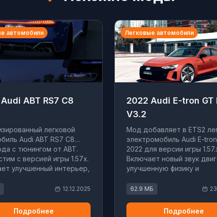
е автомобили
Легковые автомобили
 Audi ABT RS7 C8
2022 Audi E-tron GT
V3.2
зированный легковой
Мод добавляет в ETS2 ле
биль Audi ABT RS7 C8
электромобиль Audi E-tro
ода с тюнингом от ABT.
2022 для версии игры 1.57.
тим с версией игры 1.57x.
Включает новый звук двиг
ет улучшенный интерьер,
улучшенную физику и
 и скорость до 320 км/ч.
детализированный интерь
12.12.2025
62.9 МБ
23
Подробнее
Подробнее