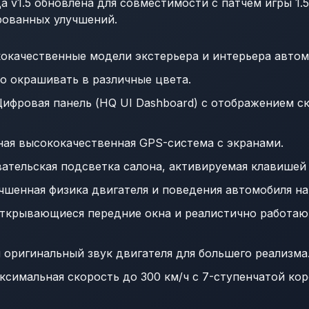
да v1.5 обновлена для совместимости с патчем игры 1.5
рованных улучшений.
окачественные модели экстерьера и интерьера автом
 окрашивать в различные цвета.
ифровая панель (HQ UI Dashboard) с отображением с
ая высококачественная GPS-система с экранами.
ательская подсветка салона, активируемая клавишей 
шенная физика двигателя и поведения автомобиля на
ткрывающиеся передние окна и реалистично работа
оригинальный звук двигателя для большего реализма
симальная скорость до 300 км/ч с 7-ступенчатой кор