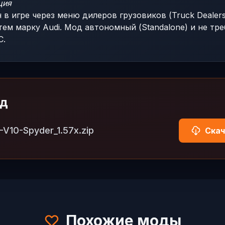
ция
в игре через меню дилеров грузовиков (Truck Dealers
атем марку Audi. Мод автономный (Standalone) и не т
C.
од
-V10-Spyder_1.57x.zip
Скач
Похожие моды