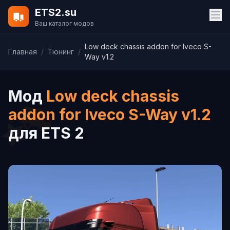
ETS2.su
Ваш каталог модов
Low deck chassis addon for Iveco S-
Главная
/
Тюнинг
/
Way v1.2
Мод
Low deck chassis
addon for Iveco S-Way v1.2
для ETS 2