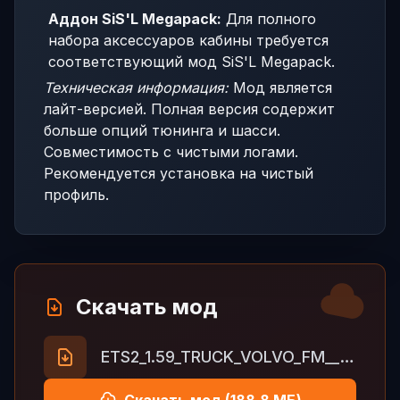
Аддон SiS'L Megapack:
Для полного
набора аксессуаров кабины требуется
соответствующий мод SiS'L Megapack.
Техническая информация:
Мод является
лайт-версией. Полная версия содержит
больше опций тюнинга и шасси.
Совместимость с чистыми логами.
Рекомендуется установка на чистый
профиль.
Скачать мод
ETS2_1.59_TRUCK_VOLVO_FM__FMX_v3.0_LITE_by_CyrusTheVirus.zip