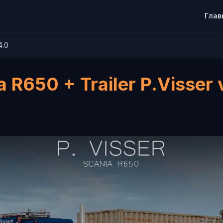
Глав
4.0
a R650 + Trailer P.Visser 