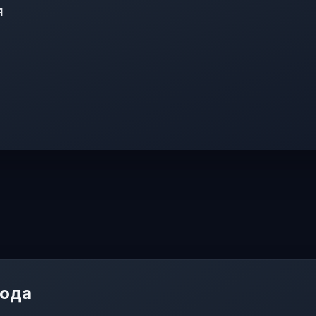
я
мода