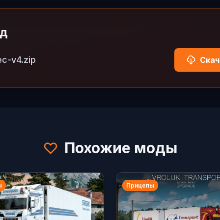
од
ec-v4.zip
Скач
Похожие моды
ы
Прицепы