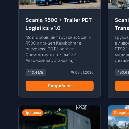
Scania R500 + Trailer PDT
Scan
Logistics v1.0
Trans
Мод добавляет грузовик Scania
Грузов
R500 и прицеп Kassbohrer в
в ливр
раскраске PDT Logistics.
ETS2 1
Совместим с патчем 1.57.
модифи
Автономная установка,
детал
пользовательские звуки и
звуком
интерьер.
поддер
143.4 МБ
02.01.2026
490.6
Подробнее
Прицепы
Прицеп