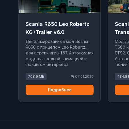
Scania R650 Leo Robertz
Scan
KG+Trailer v6.0
Trans
Детализированный мод Scania
Мод до
R650 с прицепом Leo Robertz
T580 и
для версии игры 1.57. Автономная
ETS2. 
модель с полной анимацией и
Автоно
тюнингом интерьера.
тюнинг
светом
708.9 МБ
07.01.2026
434.8
Подробнее