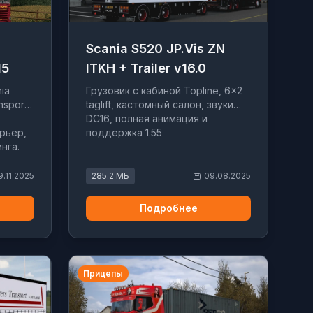
Scania S520 JP.Vis ZN
15
ITKH + Trailer v16.0
ia
Грузовик с кабиной Topline, 6×2
nsport
taglift, кастомный салон, звуки
DC16, полная анимация и
рьер,
поддержка 1.55
нга.
9.11.2025
285.2 МБ
09.08.2025
Подробнее
Прицепы