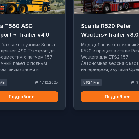
ia T580 ASG
Scania R520 Peter
port + Trailer v4.0
Wouters+Trailer v8.0
бавляет грузовик Scania
Мод добавляет грузовик 
 прицеп ASG Transport для
R520 и прицеп в стиле Pet
Совместим с патчем 1.57.
Wouters для ETS2 1.57.
мный пакет с полным
Автономная версия с кас
ом, анимациями и
интерьером, звуками Ope
аской.
тюнингом.
 МБ
17.12.2025
562.1 МБ
3
Подробнее
Подробнее