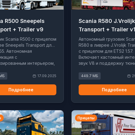
ia R500 Sneepels
Scania R580 J.Vrolijk
port + Trailer v9
Transport + Trailer v
ик Scania R500 с прицепом
Автономный грузовик Scan
ее Sneepels Transport для
R580 в ливрее J.Vrolijk Tra
.55. Автономная
с прицепом для ETS2 1.57.
кация с
Включает кастомный инте
изированным интерьером,
звук V8 и поддержку тюни
 открытого выхлопа и
жкой SiSL Mega Pack.
 МБ
17.09.2025
449.7 МБ
2
Подробнее
Подробнее
ы
Прицепы