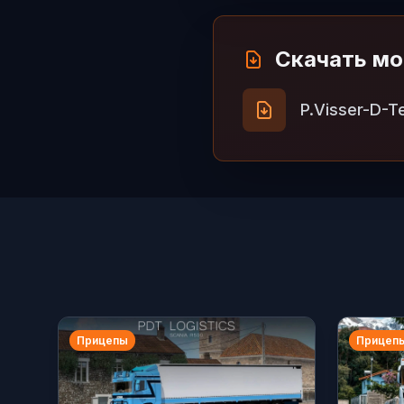
Скачать м
P.Visser-D-T
Прицепы
Прицеп