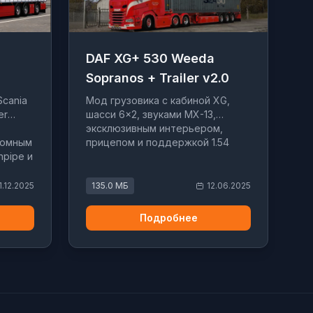
DAF XG+ 530 Weeda
Sopranos + Trailer v2.0
Scania
Мод грузовика с кабиной XG,
er
шасси 6×2, звуками MX-13,
эксклюзивным интерьером,
томным
прицепом и поддержкой 1.54
npipe и
1.12.2025
135.0 МБ
12.06.2025
Подробнее