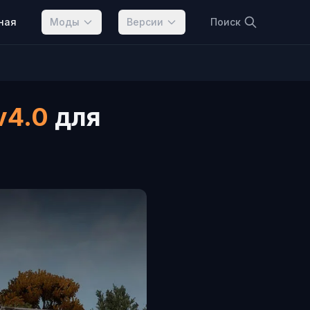
ная
Моды
Версии
Поиск
v4.0
для