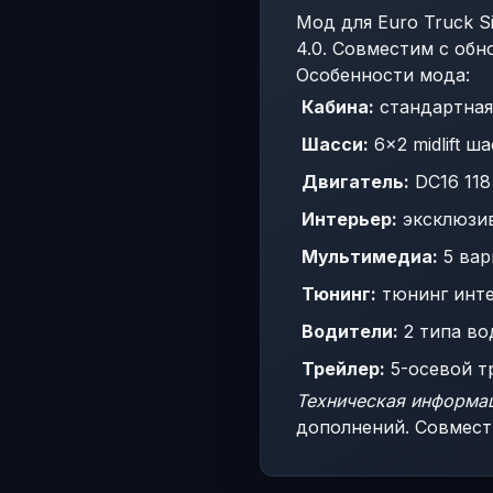
Мод для Euro Truck S
4.0. Совместим с обн
Особенности мода:
Кабина:
стандартная
Шасси:
6×2 midlift ша
Двигатель:
DC16 118
Интерьер:
эксклюзив
Мультимедиа:
5 вар
Тюнинг:
тюнинг инте
Водители:
2 типа во
Трейлер:
5-осевой т
Техническая информа
дополнений. Совмести