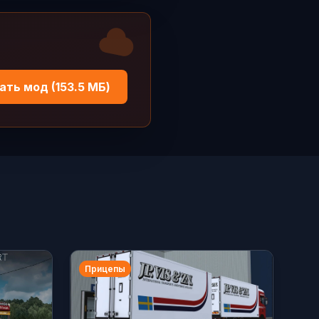
ать мод (153.5 МБ)
Прицепы