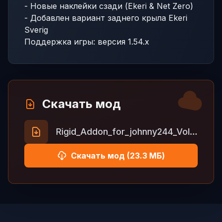
- Новые наклейки сзади (Ekeri & Net Zero)
- Добавлен вариант заднего крыла Ekeri
Sverig
Поддержка игры: версия 1.54.x
Скачать мод
Rigid_Addon_for_johnny244_Volvo_FH3_by_Kast_1_54
Скачать мод (23.3 МБ)