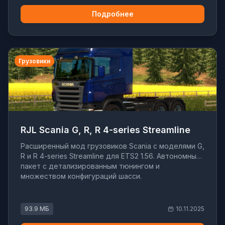
Подробнее
Грузовики
RJL Scania G, R, R 4-series Streamline
Расширенный мод грузовиков Scania с моделями G,
R и R 4-series Streamline для ETS2 1.56. Автономный
пакет с детализированным тюнингом и
множеством конфигураций шасси.
93.9 МБ
10.11.2025