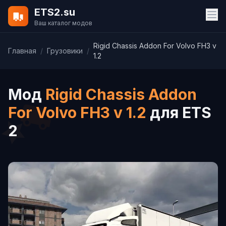
ETS2.su
Ваш каталог модов
Rigid Chassis Addon For Volvo FH3 v
Главная
/
Грузовики
/
1.2
Мод
Rigid Chassis Addon
For Volvo FH3 v 1.2
для ETS
2