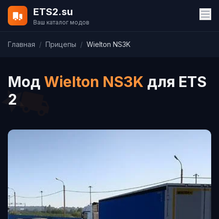
ETS2.su
Ваш каталог модов
Главная
/
Прицепы
/
Wielton NS3K
Мод
Wielton NS3K
для ETS
2