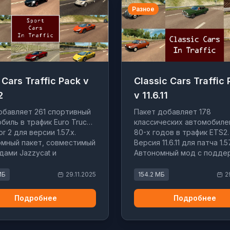
Разное
 Cars Traffic Pack v
Classic Cars Traffic
2
v 11.6.11
бавляет 261 спортивный
Пакет добавляет 178
биль в трафик Euro Truck
классических автомобиле
or 2 для версии 1.57.x.
80-х годов в трафик ETS2.
мный пакет, совместимый
Версия 11.6.11 для патча 1.57
одами Jazzycat и
Автономный мод с подде
ющий на всех картах.
карт и AI пакетов.
МБ
29.11.2025
154.2 МБ
2
Подробнее
Подробнее