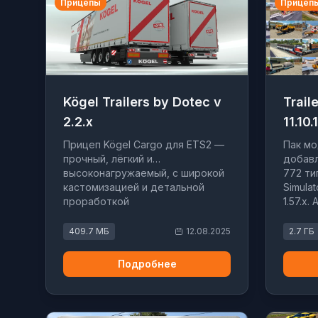
Прицепы
Прицеп
Kögel Trailers by Dotec v
Trail
2.2.x
11.10.1
Прицеп Kögel Cargo для ETS2 —
Пак мо
прочный, лёгкий и
добавл
высоконагружаемый, с широкой
772 ти
кастомизацией и детальной
Simula
проработкой
1.57.x
интегр
409.7 МБ
12.08.2025
2.7 ГБ
Подробнее