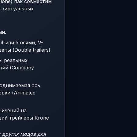
lone) пак совместим
я виртуальных
ми.
 или 5 осями, V-
ы (Double trailers).
ны реальных
аний (Company
поднимаемая ось
порки (Animated
аничений на
щий трейлеры Krone
т других модов для