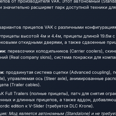
епов от производителя VAK. Этот автономный (Standa
x и значительно расширяет парк доступной техники дл
вариантов прицепов VAK с различными конфигурация
прицепы высотой 4м и 4.4м, прицепы длиной 19.6м с 4
боковыми откидными дверями, а также сдвоенные прицеп
ии:
перевозчики холодильников (Carrier coolers), ски
ний (Real company skins), система покраски для комп
и:
продвинутая система сцепки (Advanced coupling), 
 axle), управляемая ось (Steer axle), анимированные рас
па (Trailer cables).
K Full Trailers (полные прицепы), патч для снятия огр
енных и длинных прицепов, а также аддон, добавляю
Nordic edition к V-Slider (требуется DLC Krone).
ия: Мод является автономным (Standalone) и не требуе