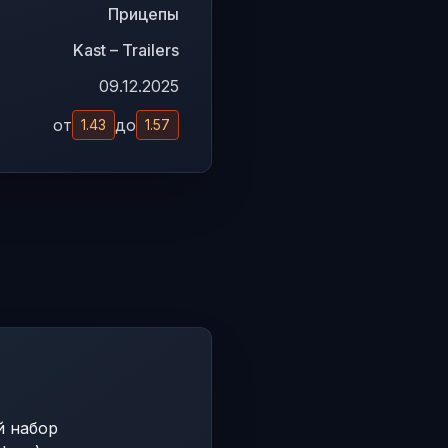
Прицепы
Kast – Trailers
09.12.2025
от
до
1.43
1.57
й набор