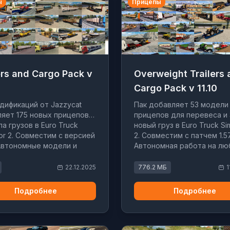
ы
Прицепы
ers and Cargo Pack v
Overweight Trailers 
Cargo Pack v 11.10
дификаций от Jazzycat
Пак добавляет 53 модели
яет 175 новых прицепов и
прицепов для перевеса и 
па грузов в Euro Truck
новый груз в Euro Truck Si
tor 2. Совместим с версией
2. Совместим с патчем 1.57
. Автономные модели и
Автономная работа на лю
ация с картами.
картах.
22.12.2025
776.2 МБ
1
Подробнее
Подробнее