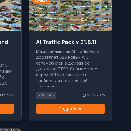
Разное
and
AI Traffic Pack v 21.8.11
Масштабный пак AI Traffic Pack
добавляет 526 новых AI-
автомобилей в дорожное
341
движение ETS2. Совместим с
mulator
версией 1.57.x. Включает
.x.
трейлеры и полицейский
бых
транспорт.
1.12.2025
719.4 МБ
23.12.2025
Подробнее