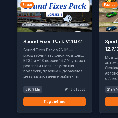
Звуки
Разное
Sound Fixes Pack V26.02
Sport
12.7.1
Sound Fixes Pack V26.02 —
масштабный звуковой мод для
Мод до
ETS2 и ATS версии 1.57. Улучшает
автомо
реалистичность звуков шин,
Simulat
подвески, трафика и добавляет
Автоно
детализированные амбиенты.
с AI м
работа
220.3 МБ
16.01.2026
213.5 
Подробнее