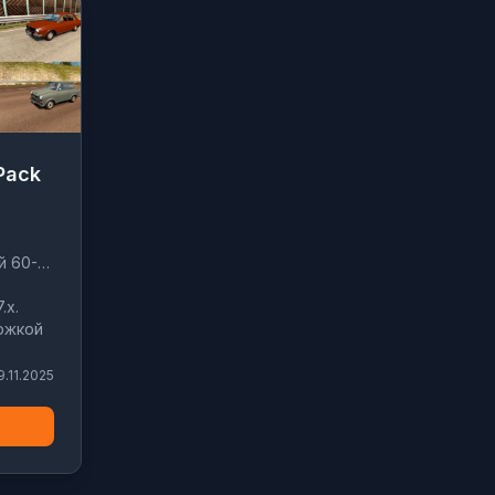
 Pack
й 60-
.x.
ржкой
9.11.2025