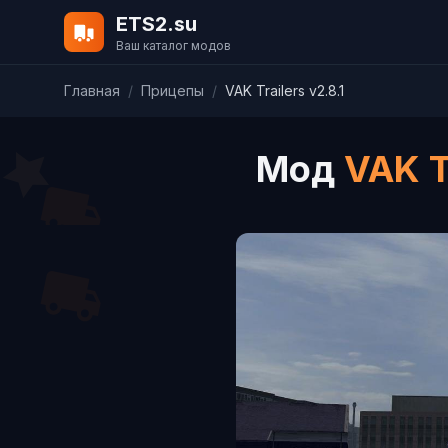
ETS2.su
Ваш каталог модов
Главная
/
Прицепы
/
VAK Trailers v2.8.1
Мод
VAK T