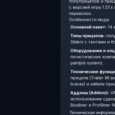
полуприцепов и приц
с версией игры 1.57.
перевозок.
Особенности мода:
Основной пакет:
14 
Типы прицепов:
полу
Sliders с тентами и 
Оборудование и опц
логистических компа
paintjob system).
Технические функци
прицепа (Trailer lift
braces) и кабели прице
Аддоны (Addons):
VA
использование сдво
Boxiliner и Profiliner 
Техническая информац