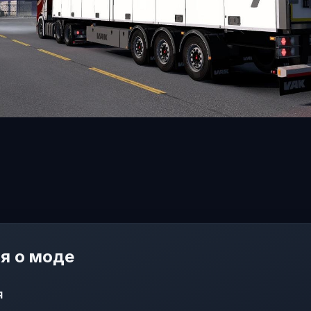
я о моде
я