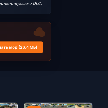
оответствующего DLC.
чать мод (26.4 МБ)