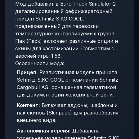
Мод добавляет в Euro Truck Simulator 2
детализированный рефрижераторный
прицеп Schmitz S.KO COOL,
предназначенный для перевозки
температурно-контролируемых грузов.
Пак (Pack) включает различные опции и
скины для кастомизации. Совместим с
версией игры 1.58.
Особенности мода:
Прицеп:
Реалистичная модель прицепа
Schmitz S.KO COOL от компании Schmitz
Cargobull AG, оснащенная телематикой
для документации холодильной цепи.
Контент:
Включает аддоны, шаблоны и
пак скинов (Skinpack) для разнообразия
внешнего вида.
Автономная версия:
Добавлена
отдельная модель прицепа Schmitz S.KO