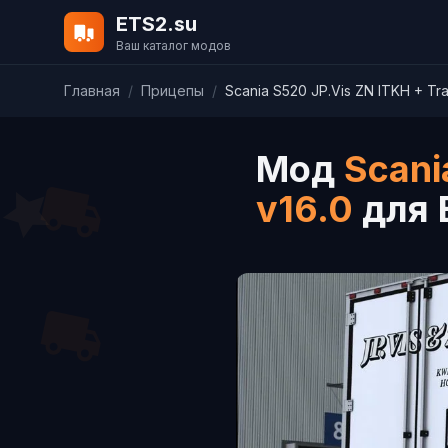
ETS2.su
Ваш каталог модов
Главная
/
Прицепы
/
Scania S520 JP.Vis ZN ITKH + Trai
Мод
Scani
v16.0
для 