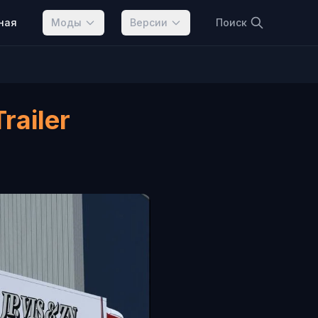
ная
Моды
Версии
Поиск
railer