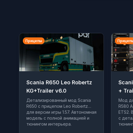
Прицепы
Прицеп
Scania R650 Leo Robertz
Scan
KG+Trailer v6.0
+ Tra
Детализированный мод Scania
Мод до
R650 с прицепом Leo Robertz
R580 A
для версии игры 1.57. Автономная
ETS2. 
модель с полной анимацией и
с дета
тюнингом интерьера.
тюнинг