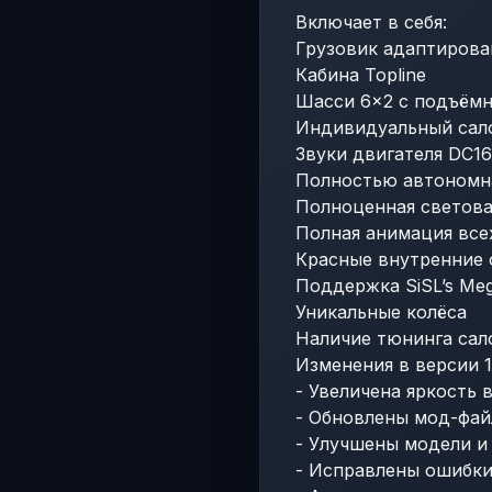
Включает в себя:
Грузовик адаптирован
Кабина Topline
Шасси 6×2 с подъём
Индивидуальный сал
Звуки двигателя DC16
Полностью автономн
Полноценная светова
Полная анимация все
Красные внутренние о
Поддержка SiSL’s Me
Уникальные колёса
Наличие тюнинга сал
Изменения в версии 1
- Увеличена яркость 
- Обновлены мод-фай
- Улучшены модели и
- Исправлены ошибки