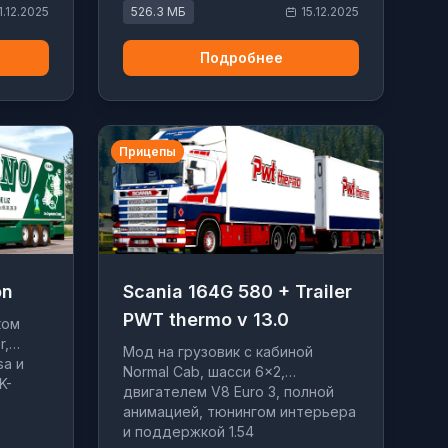
1.12.2025
526.3 МБ
15.12.2025
Подробнее
Прицепы
on
Scania 164G 580 + Trailer
PWT thermo v 13.0
ком
r,
Мод на грузовик с кабиной
sa и
Normal Cab, шасси 6×2,
K-
двигателем V8 Euro 3, полной
анимацией, тюнингом интерьера
и поддержкой 1.54