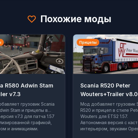
Похожие моды
ы
Прицепы
ia R580 Adwin Stam
Scania R520 Peter
iler v7.3
Wouters+Trailer v8.0
бавляет грузовик Scania
Мод добавляет грузовик 
dwin Stam и прицепы в
R520 и прицеп в стиле Pet
Версия v7.3 для патча 1.57
Wouters для ETS2 1.57.
лизированной графикой,
Автономная версия с кас
ом и анимациями.
интерьером, звуками Ope
тюнингом.