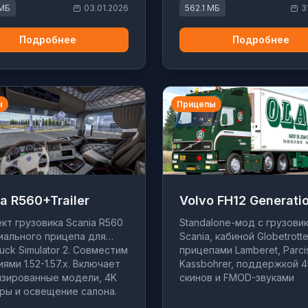
 МБ
03.01.2026
562.1 МБ
3
Подробнее
Подробнее
ы
Прицепы
a R560+Trailer
Volvo FH12 Generati
кт грузовика Scania R560
Standalone-мод с грузови
иального прицепа для
Scania, кабиной Globetrotte
ruck Simulator 2. Совместим
прицепами Lamberet, Parci
ями 1.52-1.57.x. Включает
Kassbohrer, поддержкой 4
зированные модели, 4K
скинов и FMOD-звуками
ры и освещение салона.