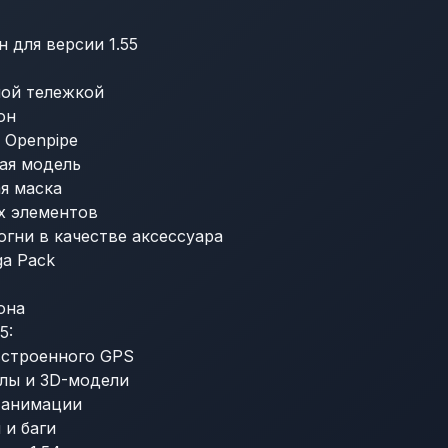
 для версии 1.55
ной тележкой
он
 Openpipe
ая модель
я маска
х элементов
гни в качестве аксессуара
ga Pack
она
5:
встроенного GPS
лы и 3D-модели
 анимации
 и баги