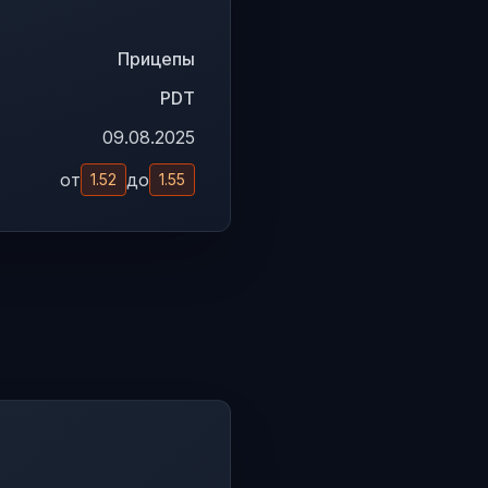
Прицепы
PDT
09.08.2025
от
до
1.52
1.55