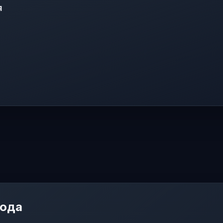
я
мода