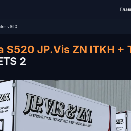
Глав
ler v16.0
a S520 JP.Vis ZN ITKH + T
ETS 2