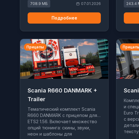
708.9 МБ
07.01.2026
243.4
Подробнее
Прицепы
Прицеп
Scania R660 DANMARK +
Scani
Trailer
Компле
и спец
Тематический комплект Scania
Euro T
R660 DANMARK с прицепом для
с верси
ETS2 1.56. Включает множество
детали
опций тюнинга: скины, звуки,
тексту
неон и шаблоны для