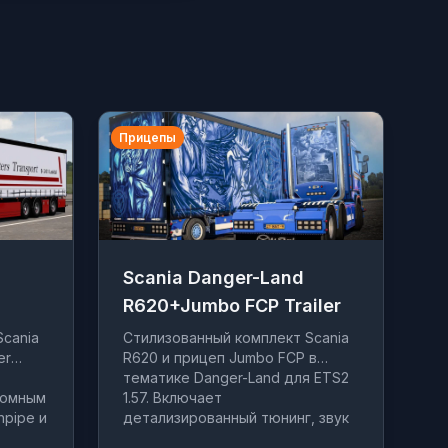
Прицепы
Scania Danger-Land
R620+Jumbo FCP Trailer
Scania
Стилизованный комплект Scania
er
R620 и прицеп Jumbo FCP в
тематике Danger-Land для ETS2
томным
1.57. Включает
npipe и
детализированный тюнинг, звук
выхлопа и опции интерьера.