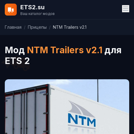
ETS2.su
Ваш каталог модов
Главная
/
Прицепы
/
NTM Trailers v2.1
Мод
NTM Trailers v2.1
для
ETS 2