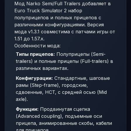
Мод Narko Semi/Full Trailers добавляет в
Euro Truck Simulator 2 набор
полуприцепов и полных прицепов с
различными конфигурациями. Версия
мода v1.3.1 совместима с патчами игры от
1.51 до 1.57.x.
Особенности мода:
Типы прицепов:
Полуприцепы (Semi-
trailers) и полные прицепы (Full-trailers) в
различных вариантах.
Конфигурации:
Стандартные, шаговые
рамы (Step-frame), городские,
сдвоенные, HCT, с средней осью (Mid
axle).
Функции:
Продвинутая сцепка
(Advanced coupling), подъемные оси
прицепа, анимированные скобы, кабели
для прицепов.