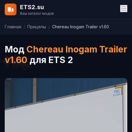
ETS2.su
Ваш каталог модов
Главная
/
Прицепы
/
Chereau Inogam Trailer v1.60
Мод
Chereau Inogam Trailer
v1.60
для ETS 2