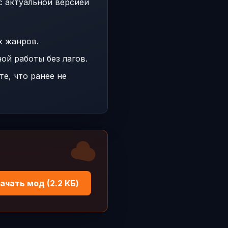
с актуальной версией
х жанров.
ой работы без лагов.
е, что ранее не
ачать мод (2.2 КБ)