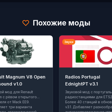
Похожие моды
Звуки
ult Magnum V8 Open
Radios Portugal
sound v1.0
EdnightPT v3.1
ой мод для Renault
Звуковой мод с португал
 с рёвом открытого
радиостанциями для ETS2
еля от Mack EE9.
Более 40 станций в обно
яет три варианта
v3.1. Добавляет разнообр
ти, автоматический
аудиосопровождение игр