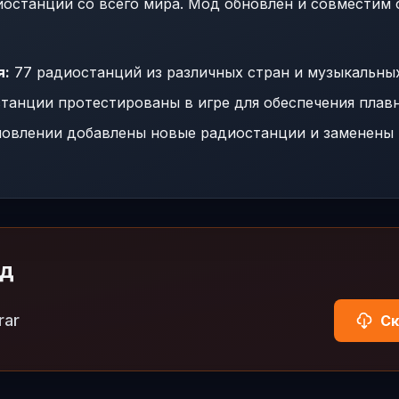
иостанций со всего мира. Мод обновлен и совместим 
я:
77 радиостанций из различных стран и музыкальны
танции протестированы в игре для обеспечения плавн
овлении добавлены новые радиостанции и заменены т
од
rar
Ск