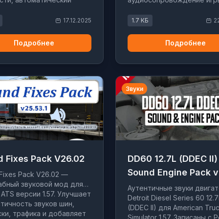
ятор и реалистичные 3D-
ы направленного звука.
17.12.2025
1.7 КБ
2
Подробнее
Подробнее
Звуки
 Fixes Pack V26.02
DD60 12.7L (DDEC II)
Sound Engine Pack v
Fixes Pack V26.02 —
бный звуковой мод для
Аутентичные звуки двига
 ATS версии 1.57. Улучшает
Detroit Diesel Series 60 12.7
тичность звуков шин,
(DDEC II) для American Tru
ки, трафика и добавляет
Simulator 1.57. Записаны с Pe