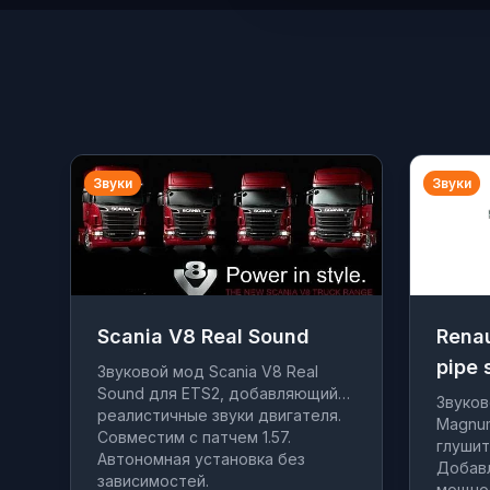
Звуки
Звуки
Scania V8 Real Sound
Rena
pipe 
Звуковой мод Scania V8 Real
Sound для ETS2, добавляющий
Звуков
реалистичные звуки двигателя.
Magnum
Совместим с патчем 1.57.
глушит
Автономная установка без
Добавл
зависимостей.
мощнос