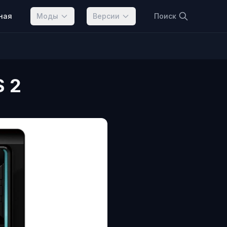
ная
Моды
Версии
Поиск
S 2