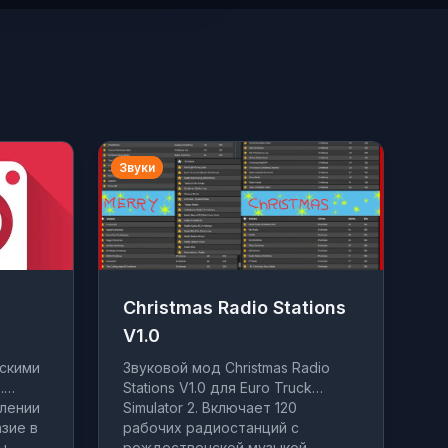
Звуки
Christmas Radio Stations
V1.0
ьскими
Звуковой мод Christmas Radio
.
Stations V1.0 для Euro Truck
влении
Simulator 2. Включает 120
азие в
рабочих радиостанций с
ы.
рождественской музыкой.