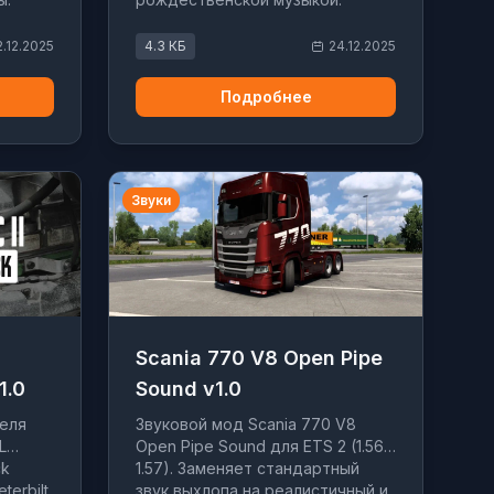
2.12.2025
4.3 КБ
24.12.2025
Подробнее
Звуки
Scania 770 V8 Open Pipe
1.0
Sound v1.0
теля
Звуковой мод Scania 770 V8
L
Open Pipe Sound для ETS 2 (1.56,
ck
1.57). Заменяет стандартный
terbilt
звук выхлопа на реалистичный и