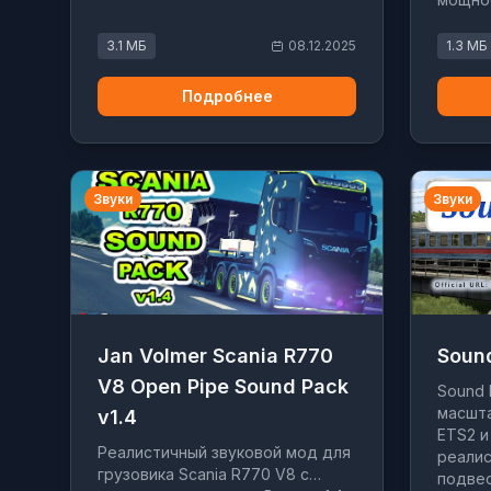
вентил
эффект
3.1 МБ
08.12.2025
1.3 МБ
Подробнее
Звуки
Звуки
Jan Volmer Scania R770
Sound
V8 Open Pipe Sound Pack
Sound 
масшта
v1.4
ETS2 и
Реалистичный звуковой мод для
реалис
грузовика Scania R770 V8 с
подвес