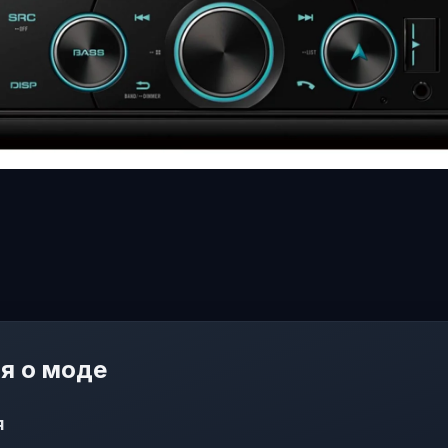
я о моде
я