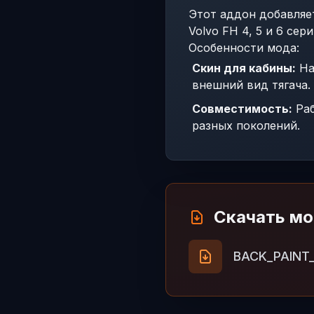
Этот аддон добавляе
Volvo FH 4, 5 и 6 сери
Особенности мода:
Скин для кабины:
На
внешний вид тягача.
Совместимость:
Раб
разных поколений.
Скачать м
BACK_PAINT_