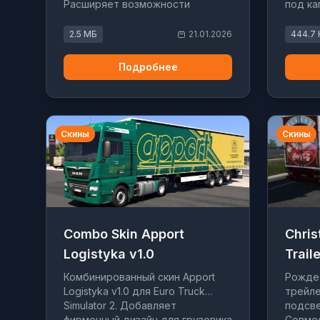
Расширяет возможности
под ка
кастомизации грузовика.
кастом
2.5 МБ
21.01.2026
444.7 
Подробнее
Скины
Скины
Combo Skin Apport
Chris
Logistyka v1.0
Traile
Комбинированный скин Apport
Рождес
Logistyka v1.0 для Euro Truck
трейле
Simulator 2. Добавляет
подсве
фирменный дизайн для грузовика
Совмес