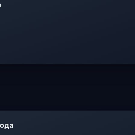
я
мода