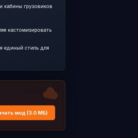
и кабины грузовиков
ляя кастомизировать
ая единый стиль для
ачать мод (3.0 МБ)