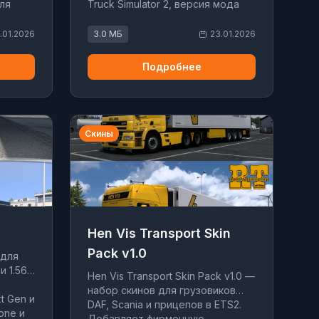
ля
Truck Simulator 2, версия мода
v1.0.
.01.2026
3.0 МБ
23.01.2026
Подробнее
Скины
Hen Vis Transport Skin
Pack v1.0
 для
и 1.56
Hen Vis Transport Skin Pack v1.0 —
набор скинов для грузовиков
t Gen и
DAF, Scania и прицепов в ETS2.
one и
Добавляет фирменную