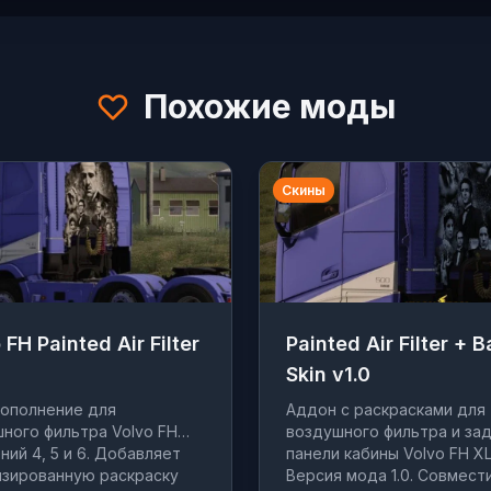
Похожие моды
Скины
 FH Painted Air Filter
Painted Air Filter + 
Skin v1.0
ополнение для
Аддон с раскрасками для
ного фильтра Volvo FH
воздушного фильтра и за
ний 4, 5 и 6. Добавляет
панели кабины Volvo FH XL
зированную раскраску
Версия мода 1.0. Совмест