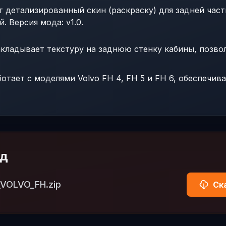
т детализированный скин (раскраску) для задней част
й. Версия мода: v1.0.
кладывает текстуру на заднюю стенку кабины, позво
отает с моделями Volvo FH 4, FH 5 и FH 6, обеспечив
од
VOLVO_FH.zip
Ск