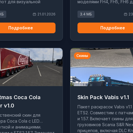
пот для визуальной
моделями FH4, FH5, FH6 д
изации тягача.
ETS2.
КБ
21.01.2026
3.4 МБ
23
Подробнее
Подробнее
Скины
tmas Coca Cola
Skin Pack Vabis v1.1
r v1.0
Пакет раскрасок Vabis v1.1
ETS2. Совместим с патчам
твенский скин для
и 1.57. Включает скины для
ра Coca Cola с LED
грузовиков Scania S&R Nex
ткой и анимациями.
прицепов, включая DLC Kr
тим с ETS2 1.57. Заменяет