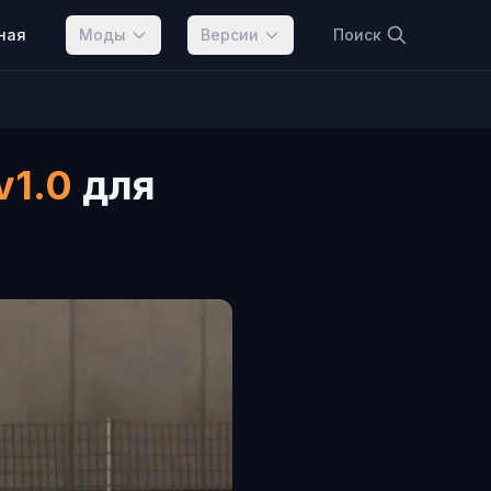
ная
Моды
Версии
Поиск
v1.0
для