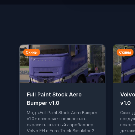
Скины
Скины
Full Paint Stock Aero
Volvo
Bumper v1.0
v1.0
Мод «Full Paint Stock Aero Bumper
Скин-д
v1.0» позволяет полностью
воздуш
окрасить штатный аэробампер
поколе
Volvo FH в Euro Truck Simulator 2.
детали