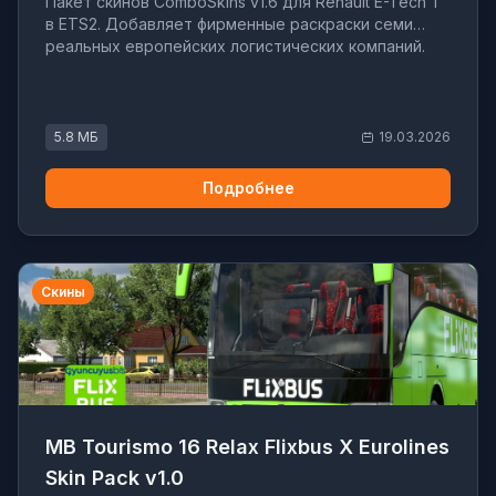
Пакет скинов ComboSkins v1.6 для Renault E-Tech T
в ETS2. Добавляет фирменные раскраски семи
реальных европейских логистических компаний.
5.8 МБ
19.03.2026
Подробнее
Скины
MB Tourismo 16 Relax Flixbus X Eurolines
Skin Pack v1.0