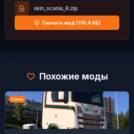
skin_scania_R.zip
Скачать мод (745.4 КБ)
Похожие моды
Скины