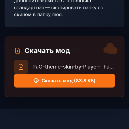
дополнительных DLC. Установка
стандартная — скопировать папку со
скином в папку mod.
Скачать мод
PaO-theme-skin-by-Player-Thurein.zip
Скачать мод (83.8 КБ)