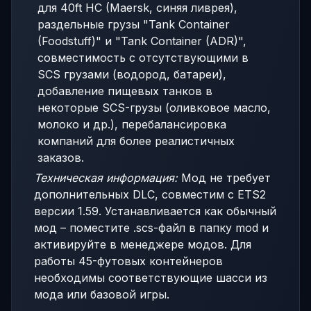
для 40ft HC (Maersk, синяя ливрея),
раздельные грузы "Tank Container
(Foodstuff)" и "Tank Container (ADR)",
совместимость с отсутствующими в
SCS грузами (водород, батареи),
добавление пищевых танков в
некоторые SCS-грузы (оливковое масло,
молоко и др.), перебалансировка
компаний для более реалистичных
заказов.
Техническая информация:
Мод не требует
дополнительных DLC, совместим с ETS2
версии 1.59. Устанавливается как обычный
мод – поместите .scs-файл в папку mod и
активируйте в менеджере модов. Для
работы 45-футовых контейнеров
необходимы соответствующие шасси из
мода или базовой игры.