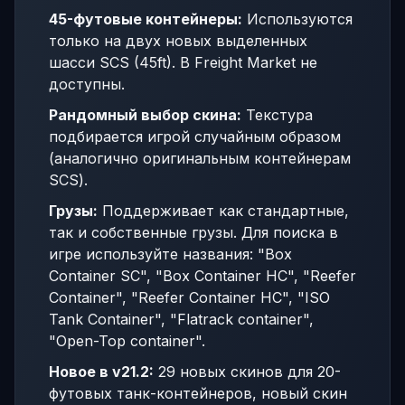
45-футовые контейнеры:
Используются
только на двух новых выделенных
шасси SCS (45ft). В Freight Market не
доступны.
Рандомный выбор скина:
Текстура
подбирается игрой случайным образом
(аналогично оригинальным контейнерам
SCS).
Грузы:
Поддерживает как стандартные,
так и собственные грузы. Для поиска в
игре используйте названия: "Box
Container SC", "Box Container HC", "Reefer
Container", "Reefer Container HC", "ISO
Tank Container", "Flatrack container",
"Open-Top container".
Новое в v21.2:
29 новых скинов для 20-
футовых танк-контейнеров, новый скин