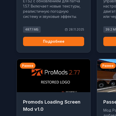
ETS2 с обновлением для патча
управл
1.57. Включает новые текстуры,
настро
реалистичную погодную
двигат
систему и звуковые эффекты.
или че
487.1 МБ
28.11.2025
39.2 
Подробнее
Разное
Разное
Promods Loading Screen
Pass
Mod v1.0
Мод Pa
добавл