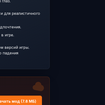
 глаз.
и для реалистичного
дпочтения.
в игре.
м версий игры.
о падения
ачать мод (7.8 МБ)