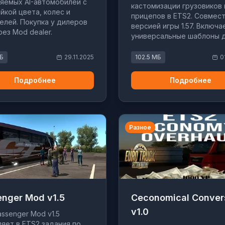
яемых AI-автомобилей с
кастомизации грузовиков 
йкой цвета, колес и
прицепов в ETS2. Совмест
елей. Покупка у дилеров
версией игры 1.57. Включа
рез Mod dealer.
универсальные шаблоны 
тюнинга.
МБ
29.11.2025
102.5 МБ
0
Подробнее
Подробнее
Разное
enger Mod v1.5
Ceconomical Conver
v1.0
ssenger Mod v1.5
яет в ETS2 задания по