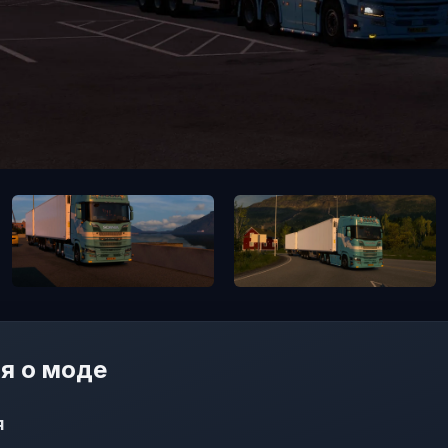
я о моде
я