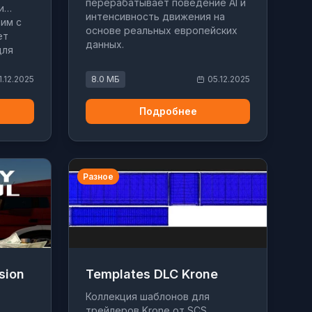
перерабатывает поведение AI и
и
интенсивность движения на
им с
основе реальных европейских
ет
данных.
для
1.12.2025
8.0 МБ
05.12.2025
Подробнее
Разное
sion
Templates DLC Krone
Коллекция шаблонов для
трейлеров Krone от SCS.