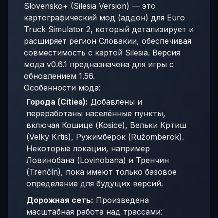
Slovensko+ (Silesia Version) — это
картографический мод (аддон) для Euro
Truck Simulator 2, который детализирует и
расширяет регион Словакии, обеспечивая
совместимость с картой Silesia. Версия
мода v0.6.1 предназначена для игры с
обновлением 1.56.
Особенности мода:
Города (Cities):
Добавлены и
переработаны населённые пункты,
включая Кошице (Kosice), Вельки Кртиш
(Velky Krtis), Ружимберок (Ružomberok).
Некоторые локации, например
Ловинобана (Lovinobana) и Тренчин
(Trenčín), пока имеют только базовое
определение для будущих версий.
Дорожная сеть:
Произведена
масштабная работа над трассами: