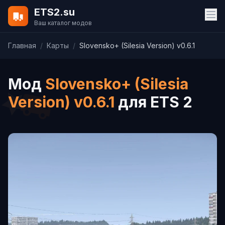
ETS2.su
Ваш каталог модов
Главная
/
Карты
/
Slovensko+ (Silesia Version) v0.6.1
Мод
Slovensko+ (Silesia
Version) v0.6.1
для ETS 2