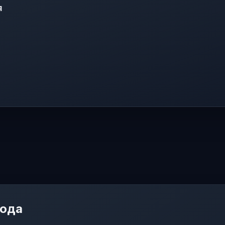
я
мода