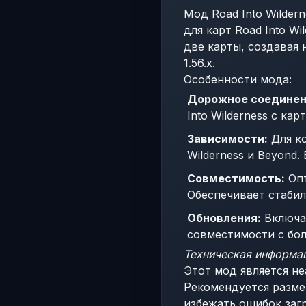
Мод Road Into Wilder
для карт Road Into Wi
две карты, создавая
1.56.x.
Особенности мода:
Дорожное соединен
Into Wilderness с ка
Зависимости:
Для ко
Wilderness и Beyond.
Совместимость:
Опт
Обеспечивает стабил
Обновления:
Включае
совместимости с бол
Техническая информа
Этот мод является не
Рекомендуется разме
избежать ошибок загр