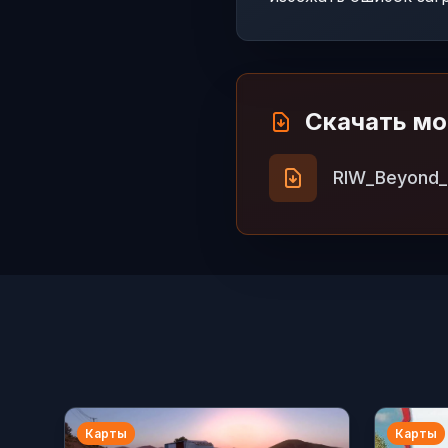
Скачать м
RIW_Beyond_R
Карты
Карты