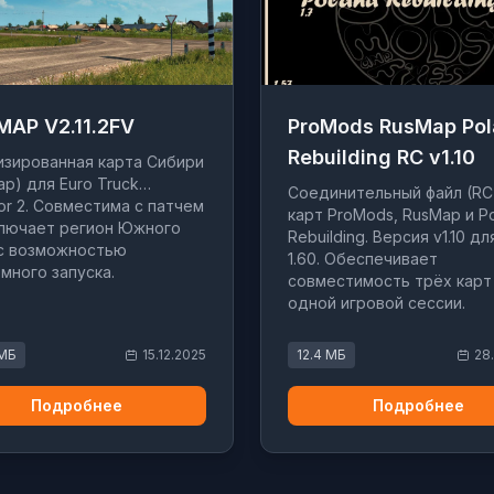
MAP V2.11.2FV
ProMods RusMap Po
Rebuilding RC v1.10
зированная карта Сибири
ap) для Euro Truck
Соединительный файл (RC
tor 2. Совместима с патчем
карт ProMods, RusMap и P
Включает регион Южного
Rebuilding. Версия v1.10 д
 с возможностью
1.60. Обеспечивает
много запуска.
совместимость трёх карт
одной игровой сессии.
 МБ
15.12.2025
12.4 МБ
28
Подробнее
Подробнее