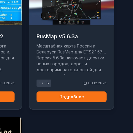
.2
RusMap v5.6.3a
юга
Масштабная карта России и
ов и
Беларуси RusMap для ETS2 1.57.
ог для
Версия 5.6.3a включает десятки
новых городов, дорог и
6.
достопримечательностей для
ю с
реалистичной логистики.
ми
3.10.2025
1.7 ГБ
03.12.2025
Подробнее