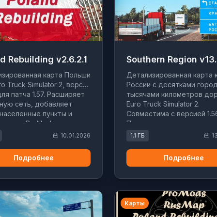
d Rebuilding v2.6.2.1
Southern Region v13
зированная карта Польши
Детализированная карта 
o Truck Simulator 2, версия
России с десятками город
 для патча 1.57. Расширяет
тысячами километров дор
ную сеть, добавляет
Euro Truck Simulator 2.
населенные пункты и
Совместима с версией 1.5
тима с ProMods.
Поддерживает интеграци
RusMap, ProMods и други
10.01.2026
1.1 ГБ
1
популярными модами.
Подробнее
Подробнее
Карты