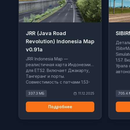
JRR (Java Road
SIBIR
Revolution) Indonesia Map
Детали
(SibirM
v0.91a
Simula
JRR Indonesia Map —
1.57. 
реалистичная карта Индонезии
Урала
для ETS2. Включает Джакарту,
автоно
Тангеранг и порты.
Совместимость с патчами 1.53-
1.57.
337.3 МБ
11.12.2025
705.4
Подробнее