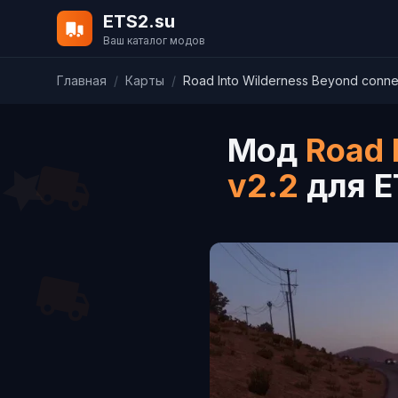
ETS2.su
Ваш каталог модов
Главная
/
Карты
/
Road Into Wilderness Beyond connec
Мод
Road 
v2.2
для E