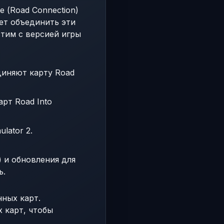
е (Road Connection)
ляет объединить эти
тим с версией игры
диняют карту Road
рт Road Into
lator 2.
) и обновления для
ь.
нных карт.
 карт, чтобы