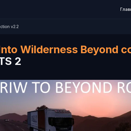
Глав
tion v2.2
Into Wilderness Beyond c
TS 2