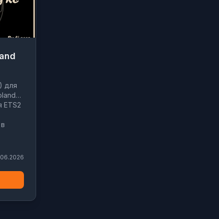
land
) для
oland
ля ETS2
 в
.06.2026