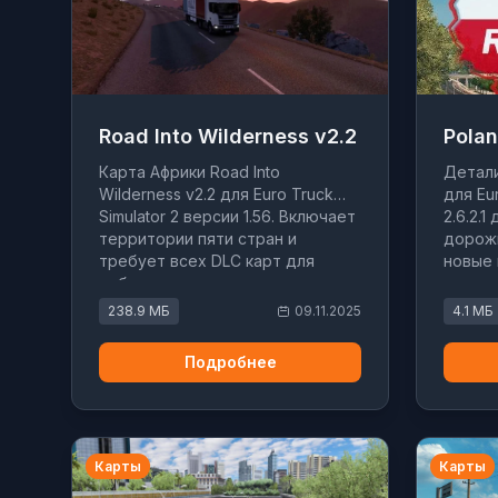
Road Into Wilderness v2.2
Polan
Карта Африки Road Into
Детали
Wilderness v2.2 для Euro Truck
для Eur
Simulator 2 версии 1.56. Включает
2.6.2.1
территории пяти стран и
дорож
требует всех DLC карт для
новые 
работы.
совмес
238.9 МБ
09.11.2025
4.1 МБ
Подробнее
Карты
Карты