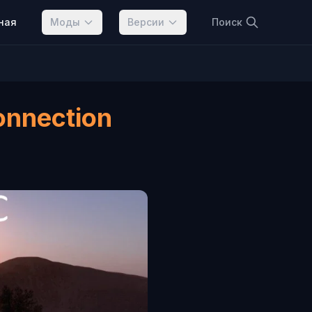
ная
Моды
Версии
Поиск
onnection