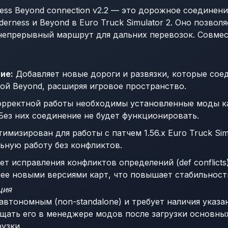
ness Beyond connection v2.2 — это дорожное соединени
lderness и Beyond в Euro Truck Simulator 2. Оно позво
 непрерывный маршрут для дальних перевозок. Совмес
ие:
Добавляет новые дороги и развязки, которые сое
ртой Beyond, расширяя игровое пространство.
рректной работы необходимы установленные моды ка
 Без них соединение не будет функционировать.
имизирован для работы с патчем 1.56.x Euro Truck Simu
ьную работу без конфликтов.
т исправления конфликтов определений (def conflicts
ее новыми версиями карт, что повышает стабильност
ция
автономным (non-standalone) и требует наличия указа
щать его в менеджере модов после загрузки основных
узки.