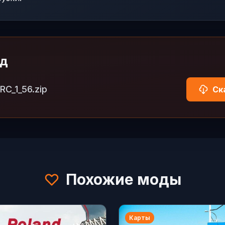
од
C_1_56.zip
Ск
Похожие моды
Карты