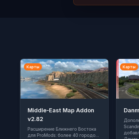
Карты
Карты
Middle-East Map Addon
Danm
v2.82
Допол
Scandin
Расширение Ближнего Востока
добавл
для ProMods: более 40 городов
Дании.