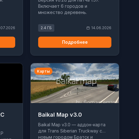
Включает 6 городов и
множество деревень.
.07.2026
2.4 ГБ
14.06.2026
Подробнее
Карты
RC
Baikal Map v3.0
Baikal Map v3.0 — аддон-карта
для Trans Siberian Truckway с
XP
новым городом Братск и