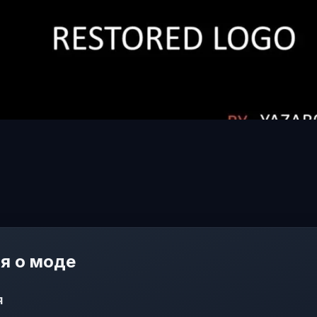
я о моде
я