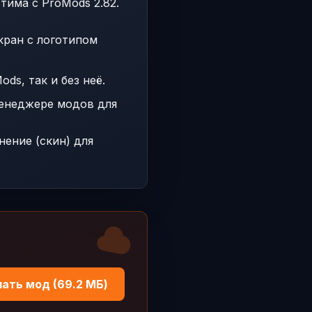
тима с ProMods 2.82.
кран с логотипом
ds, так и без неё.
енеджере модов для
ение (скин) для
ать мод (69.2 МБ)