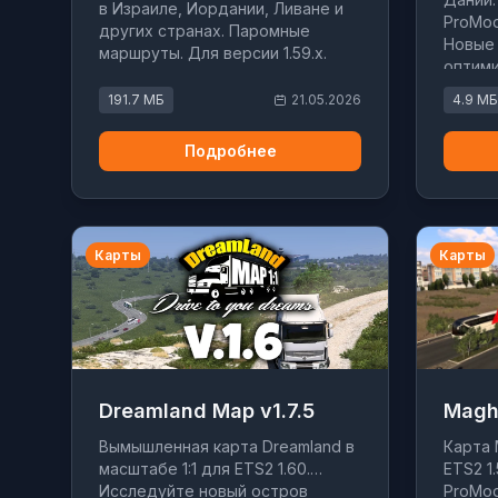
в Израиле, Иордании, Ливане и
ProMod
других странах. Паромные
Новые 
маршруты. Для версии 1.59.x.
оптими
191.7 МБ
21.05.2026
4.9 МБ
Подробнее
Карты
Карты
Dreamland Map v1.7.5
Magh
Вымышленная карта Dreamland в
Карта 
масштабе 1:1 для ETS2 1.60.
ETS2 1
Исследуйте новый остров
ProMo