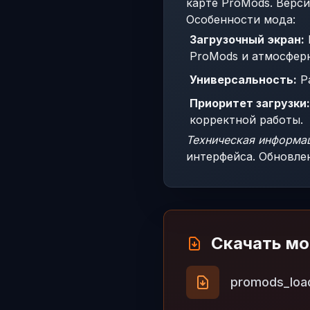
карте ProMods. Верси
Особенности мода:
Загрузочный экран:
ProMods и атмосфер
Универсальность:
Ра
Приоритет загрузки:
корректной работы.
Техническая информа
интерфейса. Обновлен 
Скачать м
promods_load