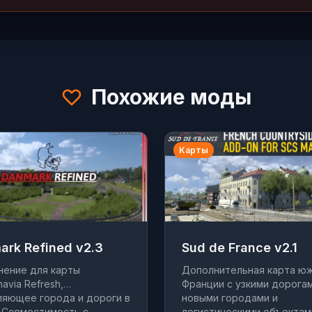
Похожие моды
Карты
ark Refined v2.3
Sud de France v2.1
нение для карты
Дополнительная карта ю
avia Refresh,
Франции с узкими дорогам
яющее города и дороги в
новыми городами и
 Совместимость с
логистическими объектам