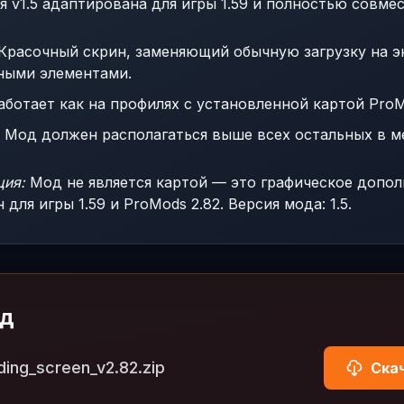
я v1.5 адаптирована для игры 1.59 и полностью совмес
Красочный скрин, заменяющий обычную загрузку на э
ными элементами.
ботает как на профилях с установленной картой ProMo
Мод должен располагаться выше всех остальных в м
ция:
Мод не является картой — это графическое дополн
для игры 1.59 и ProMods 2.82. Версия мода: 1.5.
од
ing_screen_v2.82.zip
Скач