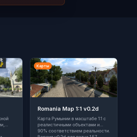
Карты
Romania Map 1:1 v0.2d
жной
Карта Румынии в масштабе 1:1 с
и,
реалистичными объектами и
90% соответствием реальности.
и.
Версия v0.2d для патча 1.57.