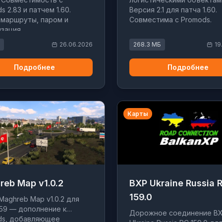
s 2.83 и патчем 1.60.
Версия 2.1 для патча 1.60.
маршруты, паром и
Совместима с Promods.
зация.
26.06.2026
268.3 МБ
19
Подробнее
Подробнее
Карты
reb Map v1.0.2
BXP Ukraine Russia 
159.0
Maghreb Map v1.0.2 для
.59 — дополнение к
Дорожное соединение B
ds, добавляющее