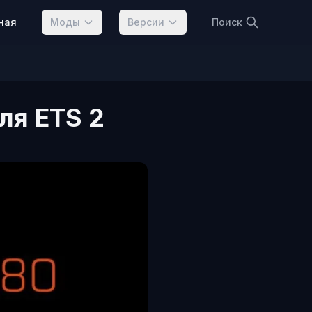
ная
Моды
Версии
Поиск
ля ETS 2