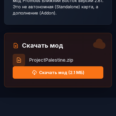
мод Promods Ближний Восток версии 2.81.
Это не автономная (Standalone) карта, а
дополнение (Addon).
Скачать мод
ProjectPalestine.zip
Скачать мод (2.1 МБ)