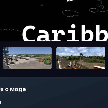
я о моде
я