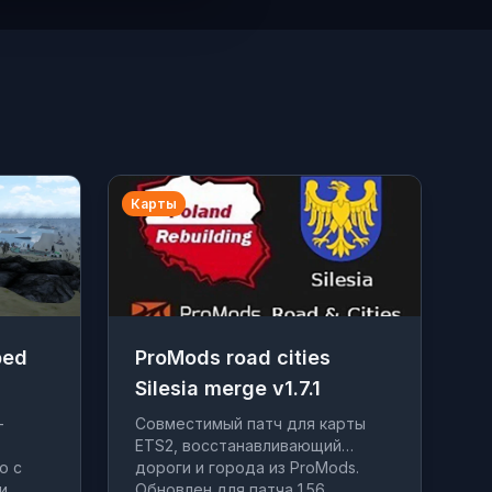
Карты
ped
ProMods road cities
Silesia merge v1.7.1
—
Совместимый патч для карты
ETS2, восстанавливающий
о с
дороги и города из ProMods.
и.
Обновлен для патча 1.56.