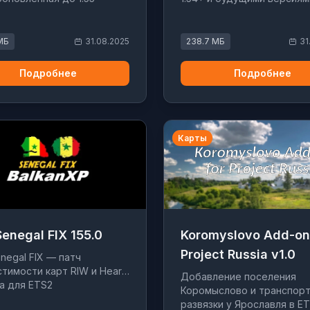
МБ
31.08.2025
238.7 МБ
31
Подробнее
Подробнее
Карты
enegal FIX 155.0
Koromyslovo Add-on
Project Russia v1.0
negal FIX — патч
тимости карт RIW и Heart
Добавление поселения
ca для ETS2
Коромыслово и транспор
развязки у Ярославля в E