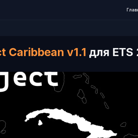
Глав
ct Caribbean v1.1
для ETS 