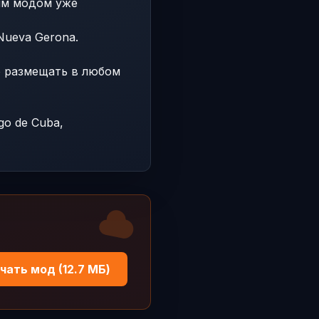
им модом уже
Nueva Gerona.
о размещать в любом
go de Cuba,
чать мод (12.7 МБ)