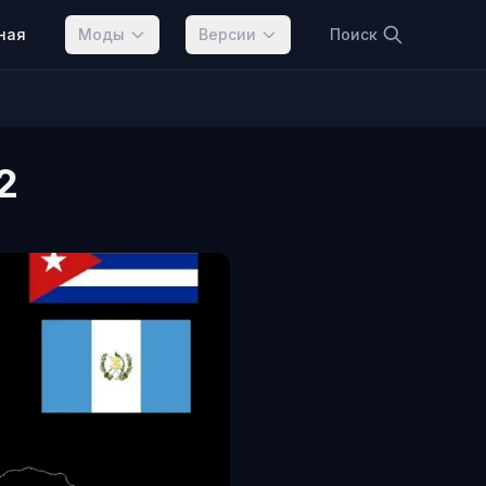
ная
Моды
Версии
Поиск
2