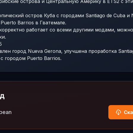
арибские острова и Центральную Америку в ETS2 с эт
пический остров Куба с городами Santiago de Cuba и 
Puerto Barrios в Гватемале.
корректно работает со всеми другими модами, можн
ки.
5
авлен город Nueva Gerona, улучшена проработка Santia
с городом Puerto Barrios.
од
bbean
Ска