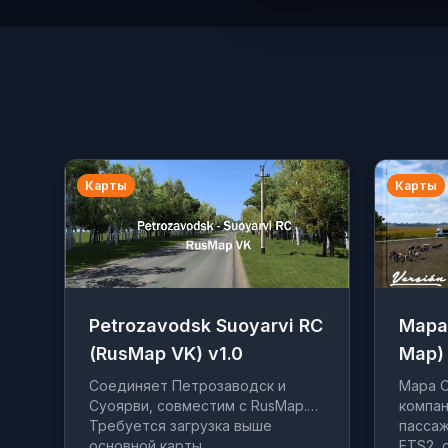
Карты
Карты
Petrozavodsk Suoyarvi RC
Mapa 
(RusMap VK) v1.0
Map) 
Соединяет Петрозаводск и
Mapa C
Суоярви, совместим с RusMap.
компан
Требуется загрузка выше
пассаж
основной карты.
ETS2, 