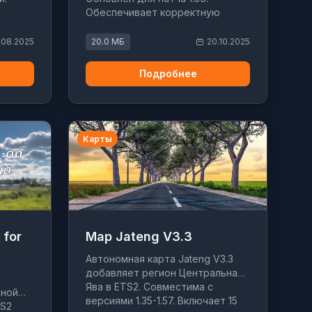
Обеспечивает корректную
работу с Poland Rebuilding и
Silesia.
.08.2025
20.0 МБ
20.10.2025
Подробнее
Карты
 for
Map Jateng V3.3
Автономная карта Jateng V3.3
добавляет регион Центральная
Ява в ETS2. Совместима с
тной
версиями 1.35-1.57. Включает 15
TS2