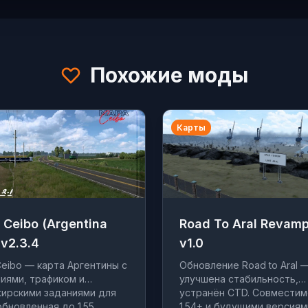
Похожие моды
Карты
Ceibo (Argentina
Road To Aral Revam
v2.3.4
v1.0
eibo — карта Аргентины с
Обновление Road to Aral 
иями, трафиком и
улучшена стабильность,
ирскими заданиями для
устранён CTD. Совместим
обновленная до 1.55
1.54+ и будущими версиям