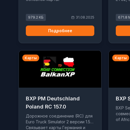
979.2 КБ
31.08.2025
671.8 
Подробнее
Карты
Карты
BXP PM Deutschland
BXP S
Poland RC 157.0
BXP Se
совмес
Дорожное соединение (RC) для
of Afri
Euro Truck Simulator 2 версии 1.57.
Связывает карты Германия и