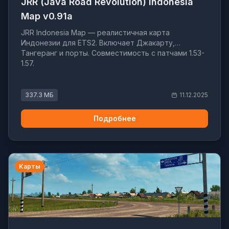
JRR (Java Road Revolution) Indonesia
Map v0.91a
JRR Indonesia Map — реалистичная карта
Индонезии для ETS2. Включает Джакарту,
Тангеранг и порты. Совместимость с патчами 1.53-
1.57.
337.3 МБ
11.12.2025
Подробнее
Карты