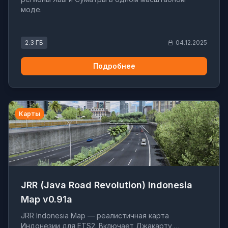
моде.
2.3 ГБ
04.12.2025
Подробнее
Карты
JRR (Java Road Revolution) Indonesia
Map v0.91a
JRR Indonesia Map — реалистичная карта
Индонезии для ETS2. Включает Джакарту,