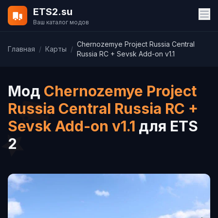
ETS2.su
Ваш каталог модов
Chernozemye Project Russia Central
Главная
/
Карты
/
Russia RC + Sevsk Add-on v1.1
Мод
Chernozemye Project
Russia Central Russia RC +
Sevsk Add-on v1.1
для ETS
2