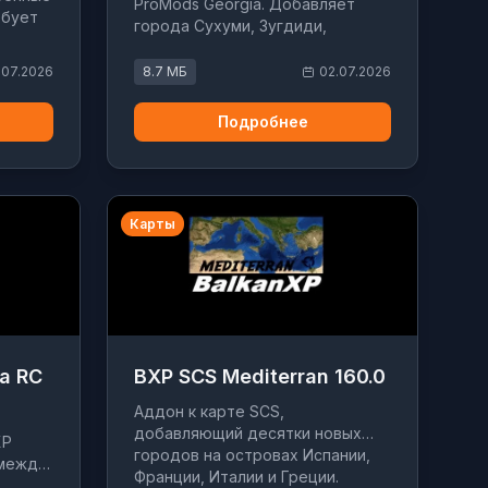
ProMods Georgia. Добавляет
ебует
города Сухуми, Зугдиди,
Джвари и Хаиши, а также
расширение Сочи и дорогу к
.07.2026
8.7 МБ
02.07.2026
Домбаю.
Подробнее
Карты
a RC
BXP SCS Mediterran 160.0
Аддон к карте SCS,
добавляющий десятки новых
XP
городов на островах Испании,
 между
Франции, Италии и Греции.