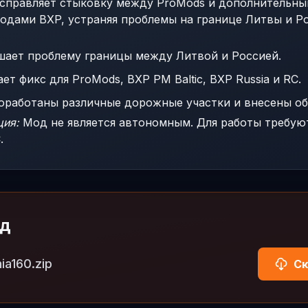
справляет стыковку между ProMods и дополнительн
одами BXP, устраняя проблемы на границе Литвы и Ро
ает проблему границы между Литвой и Россией.
т фикс для ProMods, BXP PM Baltic, BXP Russia и RC.
работаны различные дорожные участки и внесены об
ция:
Мод не является автономным. Для работы требую
.
од
ia160.zip
Ск