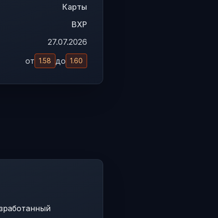
Карты
BXP
27.07.2026
от
до
1.58
1.60
разработанный