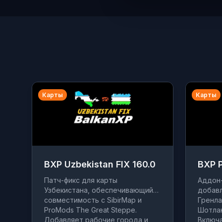
Карты
Карты
BXP Uzbekistan FIX 160.0
BXP P
Патч-фикс для карты
Аддон-
Узбекистана, обеспечивающий
добав
совместимость с SibirMap и
Гренла
ProMods The Great Steppe.
Шотлан
Добавляет рабочие города и
Включа