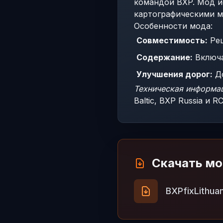
командой BXP. Мод и
картографическими м
Особенности мода:
Совместимость:
Реш
Содержание:
Включае
Улучшения дорог:
До
Техническая информа
Baltic, BXP Russia и RC
Скачать м
BXPfixLithuan