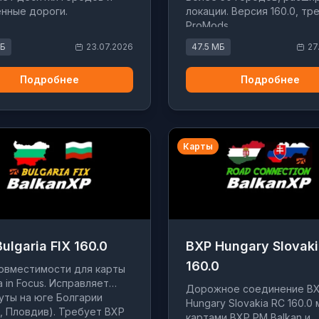
нные дороги.
локации. Версия 160.0, тр
ProMods.
МБ
23.07.2026
47.5 МБ
27
Подробнее
Подробнее
Карты
ulgaria FIX 160.0
BXP Hungary Slovaki
160.0
овместимости для карты
a in Focus. Исправляет
Дорожное соединение B
ты на юге Болгарии
Hungary Slovakia RC 160.0
, Пловдив). Требует BXP
картами BXP PM Balkan и