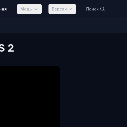
ная
Моды
Версии
Поиск
S 2