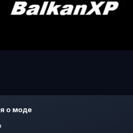
я о моде
я