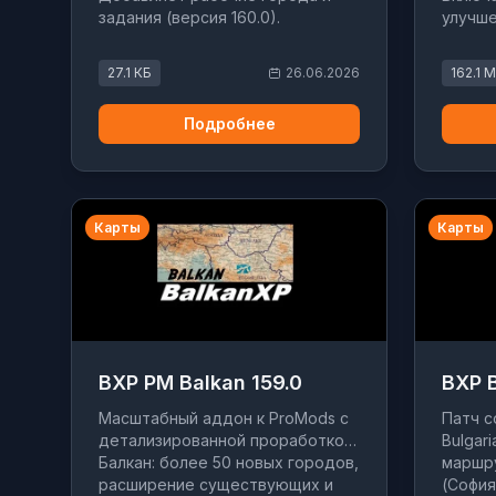
задания (версия 160.0).
улучше
27.1 КБ
26.06.2026
162.1 
Подробнее
Карты
Карты
BXP PM Balkan 159.0
BXP B
Масштабный аддон к ProMods с
Патч с
детализированной проработкой
Bulgari
Балкан: более 50 новых городов,
маршру
расширение существующих и
(София