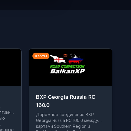
Карты
BXP Georgia Russia RC
160.0
,
тики:
Дорожное соединение BXP
кую
Georgia Russia RC 160.0 между
.
картами Southern Region и
ренные