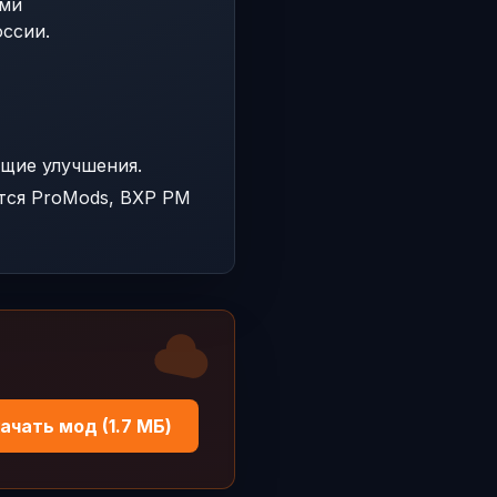
ыми
ссии.
щие улучшения.
тся ProMods, BXP PM
ачать мод (1.7 МБ)