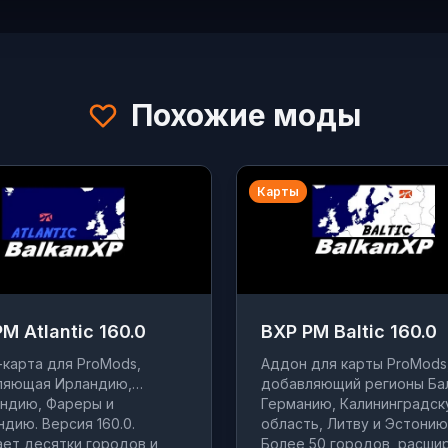
Похожие моды
Карты
M Atlantic 160.0
BXP PM Baltic 160.0
карта для ProMods,
Аддон для карты ProMods
ляющая Ирландию,
добавляющий регионы Бал
ндию, Фареры и
Германию, Калининградс
дию. Версия 160.0.
область, Литву и Эстонию
ет десятки городов и
Более 50 городов, расши