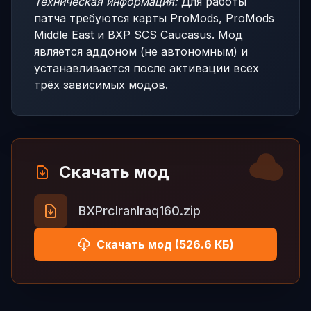
Техническая информация:
Для работы
патча требуются карты ProMods, ProMods
Middle East и BXP SCS Caucasus. Мод
является аддоном (не автономным) и
устанавливается после активации всех
трёх зависимых модов.
Скачать мод
BXPrcIranIraq160.zip
Скачать мод (526.6 КБ)