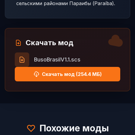
сельскими районами Параибы (Paraíba).
Скачать мод
BusoBrasilV1.1.scs
Скачать мод (254.4 МБ)
Похожие моды