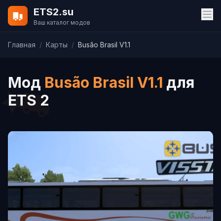
ETS2.su
Ваш каталог модов
Главная
/
Карты
/
Busão Brasil V1.1
Мод
Busão Brasil V1.1
для
ETS 2