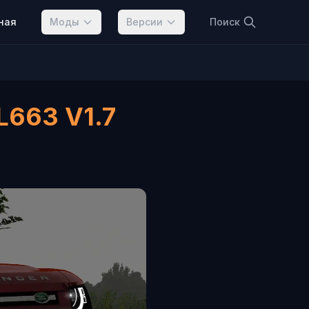
ная
Моды
Версии
Поиск
L663 V1.7