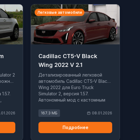
Легковые автомобили
um
Cadillac CT5-V Black
Wing 2022 V 2.1
lator 2
Детализированный легковой
рожник
автомобиль Cadillac CT5-V Black
Wing 2022 для Euro Truck
1.57.
Simulator 2, версия 1.57.
,
Автономный мод с кастомным
интерфейсом и точными
й
характеристиками.
.01.2026
167.3 МБ
08.01.2026
Подробнее