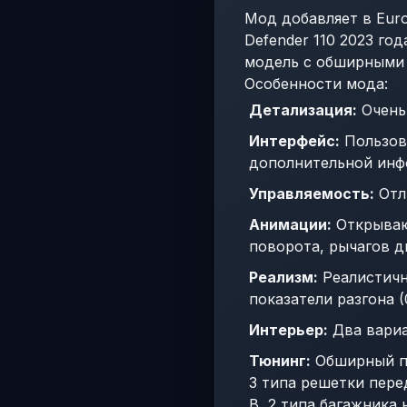
Мод добавляет в Euro
Defender 110 2023 го
модель с обширными
Особенности мода:
Детализация:
Очень 
Интерфейс:
Пользов
дополнительной инф
Управляемость:
Отл
Анимации:
Открываю
поворота, рычагов д
Реализм:
Реалистичн
показатели разгона (0
Интерьер:
Два вариа
Тюнинг:
Обширный па
3 типа решетки перед
B, 2 типа багажника