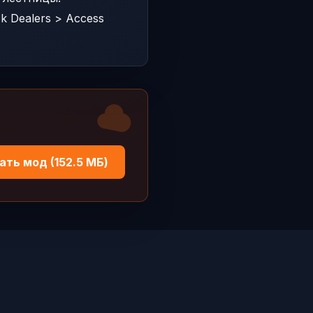
k Dealers > Access
ать мод (152.5 МБ)