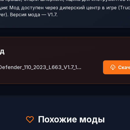
ция
: Мод доступен через дилерский центр в игре (Truc
er). Версия мода — V1.7.
од
Land_Rover_Defender_110_2023_L663_V1.7_1.56.zip
Скач
Похожие моды