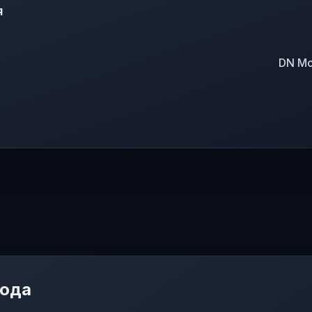
я
DN Mod
мода