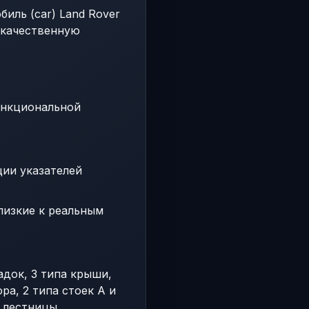
иль (car) Land Rover
кокачественную
ункциональной
ии указателей
лизкие к реальным
адок, 3 типа крыши,
ра, 2 типа стоек A и
 лестницы.