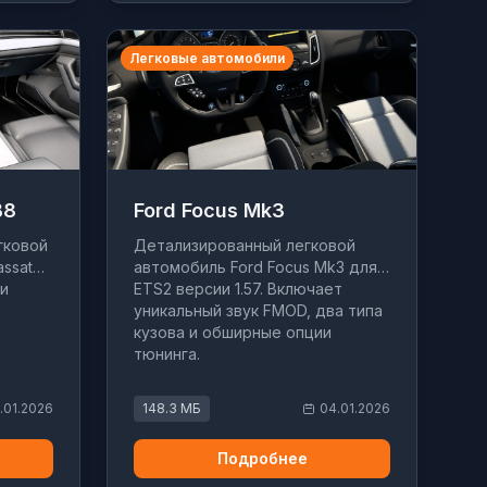
Легковые автомобили
B8
Ford Focus Mk3
гковой
Детализированный легковой
ssat
автомобиль Ford Focus Mk3 для
 и
ETS2 версии 1.57. Включает
уникальный звук FMOD, два типа
кузова и обширные опции
тюнинга.
.01.2026
148.3 МБ
04.01.2026
Подробнее