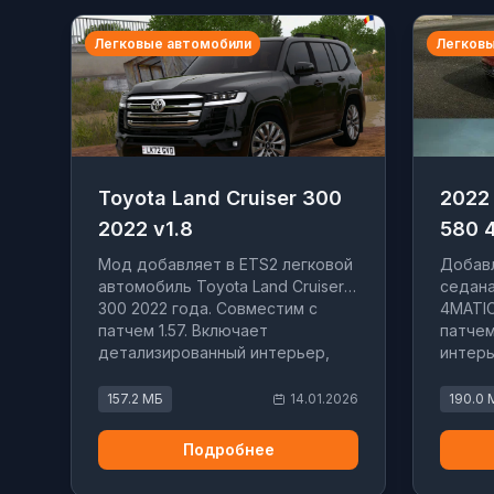
Легковые автомобили
Легковы
Toyota Land Cruiser 300
2022
2022 v1.8
580 
Мод добавляет в ETS2 легковой
Добавл
автомобиль Toyota Land Cruiser
седана
300 2022 года. Совместим с
4MATIC
патчем 1.57. Включает
патчем
детализированный интерьер,
интерь
кастомный интерфейс и два
(элект
варианта цвета салона.
открыв
157.2 МБ
14.01.2026
190.0 
Подробнее