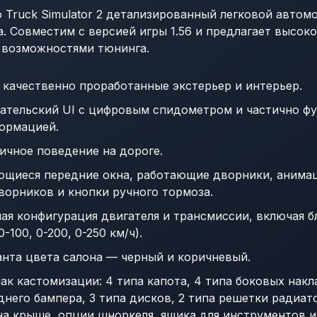
 Truck Simulator 2 детализированный легковой автомоб
да. Совместим с версией игры 1.56 и предлагает высо
 возможностями тюнинга.
качественно проработанные экстерьер и интерьер.
ательский UI с цифровым спидометром и частично ф
ормацией.
ичное поведение на дороге.
щиеся передние окна, работающие дворники, анимац
ворников и кнопки ручного тормоза.
ая конфигурация двигателя и трансмиссии, включая б
-100, 0-200, 0-250 км/ч).
нта цвета салона — черный и коричневый.
к кастомизации: 4 типа капота, 4 типа боковых накл
него бампера, 3 типа дисков, 2 типа решетки радиато
 на крыше, опции шноркеля, ящика для инструментов и