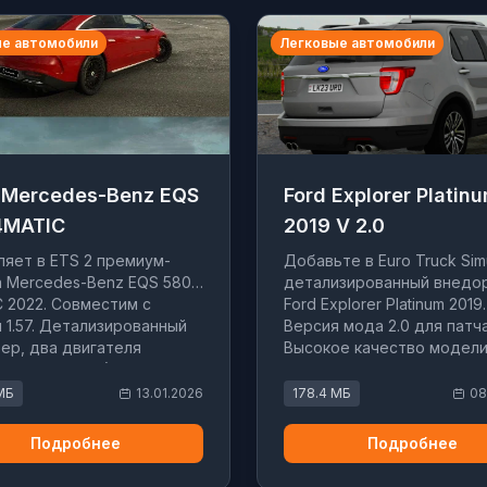
е автомобили
Легковые автомобили
 Mercedes-Benz EQS
Ford Explorer Platin
4MATIC
2019 V 2.0
яет в ETS 2 премиум-
Добавьте в Euro Truck Simu
 Mercedes-Benz EQS 580
детализированный внедо
 2022. Совместим с
Ford Explorer Platinum 2019.
 1.57. Детализированный
Версия мода 2.0 для патча 
ер, два двигателя
Высокое качество модели
рический и V8) и
реалистичная динамика и
ающиеся окна.
функциональный цифрово
МБ
13.01.2026
178.4 МБ
08
интерфейс.
Подробнее
Подробнее