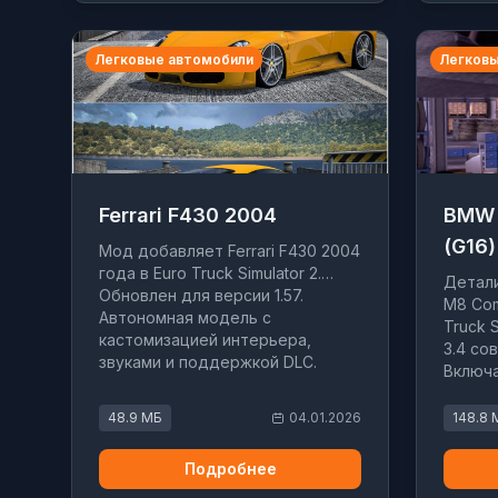
Легковые автомобили
Легковы
Ferrari F430 2004
BMW 
(G16)
Мод добавляет Ferrari F430 2004
года в Euro Truck Simulator 2.
Детал
Обновлен для версии 1.57.
M8 Com
Автономная модель с
Truck 
кастомизацией интерьера,
3.4 со
звуками и поддержкой DLC.
Включа
настро
48.9 МБ
04.01.2026
148.8 
Подробнее