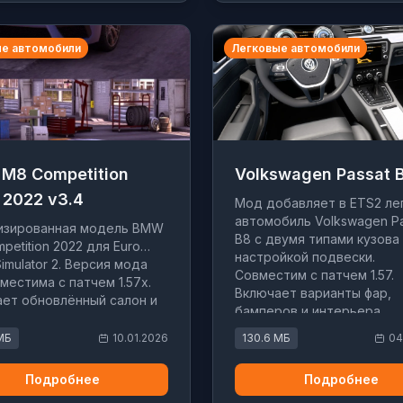
е автомобили
Легковые автомобили
M8 Competition
Volkswagen Passat 
 2022 v3.4
Мод добавляет в ETS2 ле
автомобиль Volkswagen Pa
изированная модель BMW
B8 с двумя типами кузова
petition 2022 для Euro
настройкой подвески.
Simulator 2. Версия мода
Совместим с патчем 1.57.
вместима с патчем 1.57x.
Включает варианты фар,
ет обновлённый салон и
бамперов и интерьера.
йки физики.
МБ
10.01.2026
130.6 МБ
04
Подробнее
Подробнее