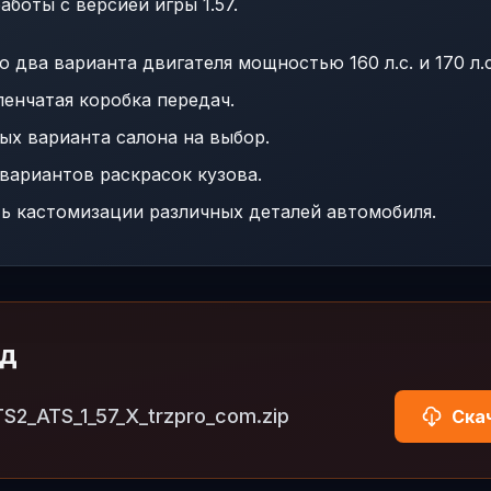
аботы с версией игры 1.57.
 два варианта двигателя мощностью 160 л.с. и 170 л.с
енчатая коробка передач.
ых варианта салона на выбор.
вариантов раскрасок кузова.
 кастомизации различных деталей автомобиля.
од
TS2_ATS_1_57_X_trzpro_com.zip
Ска