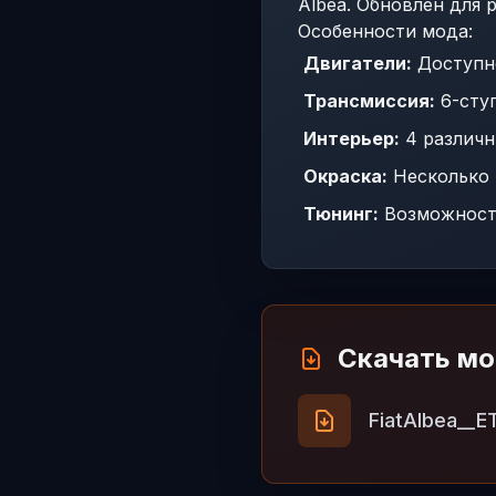
Albea. Обновлен для р
Особенности мода:
Двигатели:
Доступно
Трансмиссия:
6-ступ
Интерьер:
4 различн
Окраска:
Несколько 
Тюнинг:
Возможность
Скачать м
FiatAlbea__E