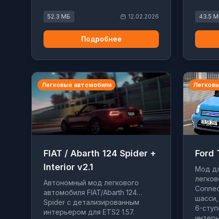
тип транспорта в игру.
двигат
52.3 МБ
12.02.2026
43.5 
Подробнее
Легковые автомобили
Легковы
FIAT / Abarth 124 Spider +
Ford 
Interior v2.1
Мод дл
легков
Автономный мод легкового
Connec
автомобиля FIAT/Abarth 124
шасси, 
Spider с детализированным
6-ступ
интерьером для ETS2 1.57.
интерь