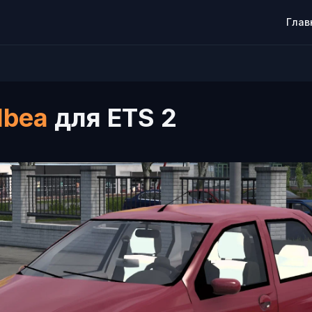
Глав
lbea
для ETS 2