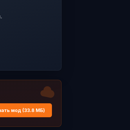
.
чать мод (33.8 МБ)