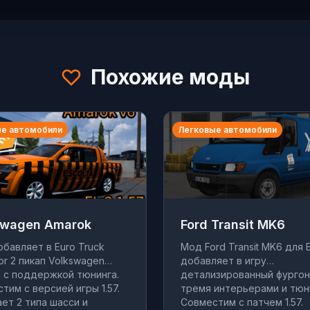
Похожие моды
е автомобили
Легковые автомобили
swagen Amarok
Ford Transit MK6
бавляет в Euro Truck
Мод Ford Transit MK6 для 
tor 2 пикап Volkswagen
добавляет в игру
 с поддержкой тюнинга.
детализированный фургон
тим с версией игры 1.57.
тремя интерьерами и тюн
ет 2 типа шасси и
Совместим с патчем 1.57.