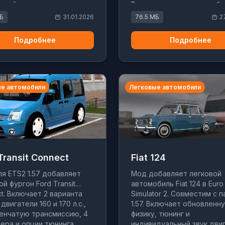
елей.
Включает анимации прибо
опциональный прицеп-кар
МБ
31.01.2026
76.5 МБ
2
Подробнее
Подробнее
е автомобили
Легковые автомобили
Transit Connect
Fiat 124
я ETS2 1.57 добавляет
Мод добавляет легковой
ой фургон Ford Transit
автомобиль Fiat 124 в Euro
t. Включает 2 варианта
Simulator 2. Совместим с 
двигатели 160 и 170 л.с.,
1.57. Включает обновленн
енчатую трансмиссию, 4
физику, тюнинг и
ера и опции тюнинга.
индивидуальный звук двиг