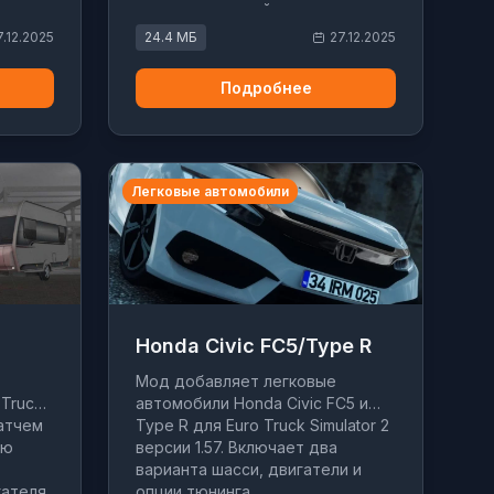
ров и
звуком и настройками.
аван.
Совместим с патчем 1.57.
7.12.2025
24.4 МБ
27.12.2025
Включает выбор двигателя,
цвета и тюнинг.
Подробнее
Легковые автомобили
Honda Civic FC5/Type R
Мод добавляет легковые
 Truck
автомобили Honda Civic FC5 и
патчем
Type R для Euro Truck Simulator 2
ую
версии 1.57. Включает два
варианта шасси, двигатели и
ателя.
опции тюнинга.