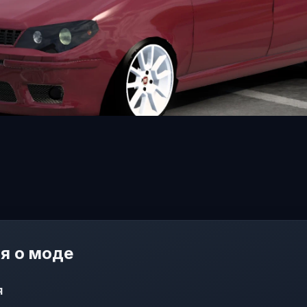
я о моде
я