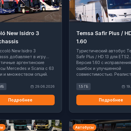
ló New Isidro 3
Temsa Safir Plus / H
chassis
1.60
ccoló New Isidro 3
Туристический автобус T
hassis добавляет в игру
Safir Plus / HD 13 для ETS2.
тичные аргентинские
Версия 1.60 с исправлени
сы Mercedes и Scania с 63
ошибок и улучшенной
и и множеством опций.
совместимостью. Реалис
3.3 для ETS2 1.58.
модель и звук.
 МБ
29.06.2026
1.5 ГБ
19
Подробнее
Подробнее
сы
Автобусы