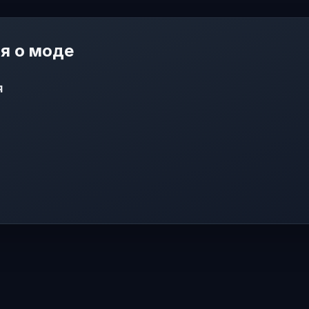
я о моде
я