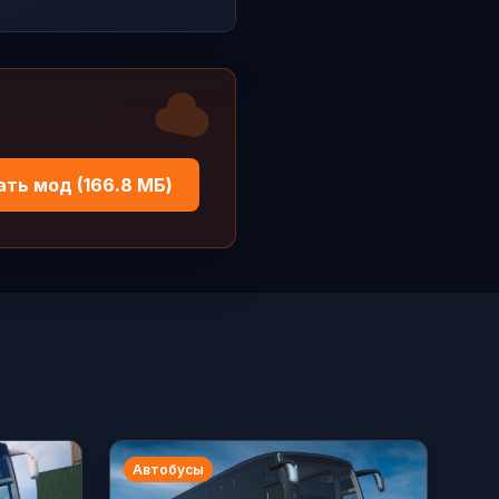
ать мод (166.8 МБ)
Автобусы