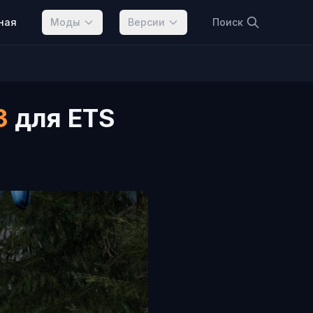
ная
Моды
Версии
Поиск
3
для ETS