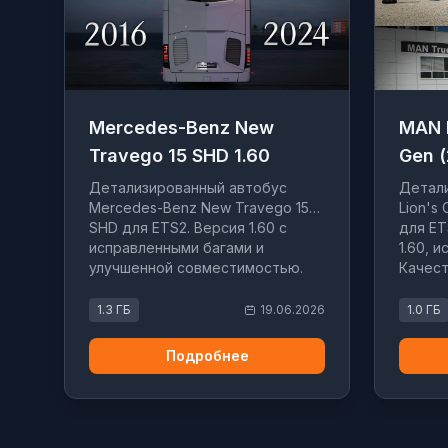
Mercedes-Benz New
MAN 
Travego 15 SHD 1.60
Gen 
Детализированный автобус
Детал
Mercedes-Benz New Travego 15
Lion's
SHD для ETS2. Версия 1.60 с
для ET
исправленными багами и
1.60, 
улучшенной совместимостью.
Качест
1.3 ГБ
19.06.2026
1.0 ГБ
Подробнее