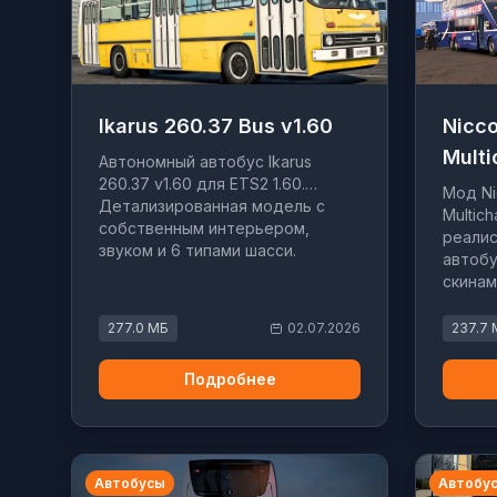
Ikarus 260.37 Bus v1.60
Nicco
Multi
Автономный автобус Ikarus
260.37 v1.60 для ETS2 1.60.
Мод Ni
Детализированная модель с
Multic
собственным интерьером,
реалис
звуком и 6 типами шасси.
автобу
скинам
Версия 
277.0 МБ
02.07.2026
237.7
Подробнее
Автобусы
Автобу