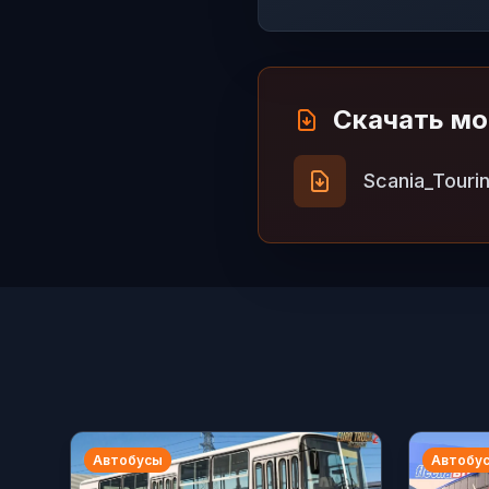
Скачать м
Scania_Touri
Автобусы
Автобу